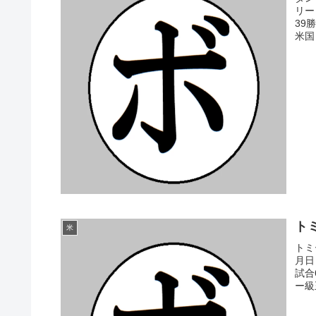
リー
39
米国
トミ
米
トミ
月日
試合
ー級