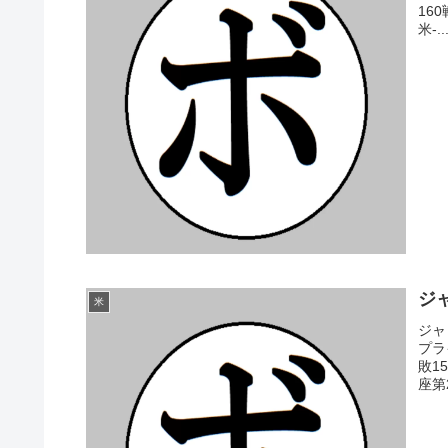
16
米-..
ジャ
米
ジャ
プラ
敗1
座第2