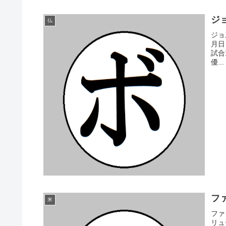
ジョ
仏
ジョ
月日
試合
優...
ファ
米
ファ
リュ