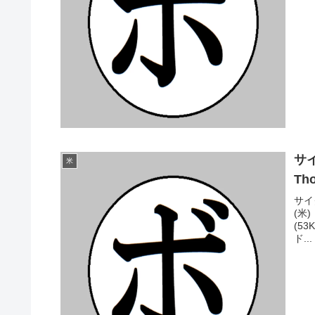
サイ
米
Th
サイ
(米
(5
ド...