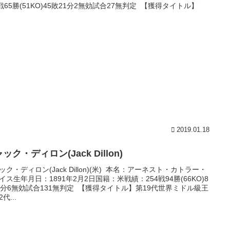
0戦65勝(51KO)45敗21分2無効試合27無判定 【獲得タイトル】
.
2019.01.18
ック・ディロン(Jack Dillon)
ック・ディロン(Jack Dillon)(米) 本名：アーネスト・カトラー・
イス生年月日：1891年2月2日国籍：米戦績：254戦94勝(66KO)8
5分6無効試合131無判定 【獲得タイトル】第19代世界ミドル級王
代...