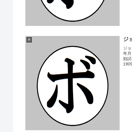
ジョ
米
ジョ
年月
効試
1909