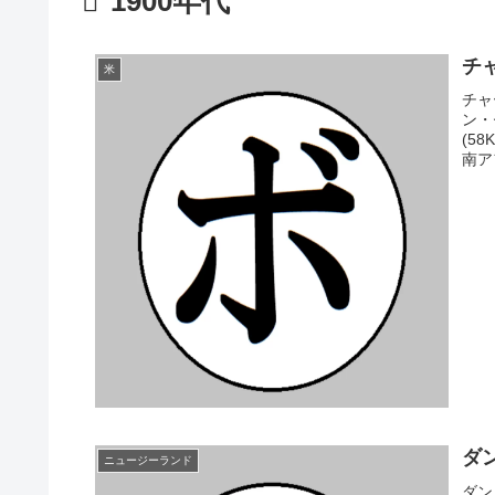
1900年代
チャ
米
チャ
ン・
(5
南アフ
ダン
ニュージーランド
ダン