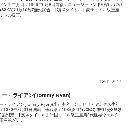
ドン生年月日：1868年6月9日国籍：ニュージーランド戦績：77戦
勝(32KO)21敗10分7無効試合 【獲得タイトル】豪州ミドル級王座
ミドル級王...
2019.04.17
ー・ライアン(Tommy Ryan)
ー・ライアン(Tommy Ryan)(米) 本名：ジョセフ・ヤングス生年
：1870年3月31日国籍：米戦績：106戦84勝(70KO)2敗11分3無効
6無判定 【獲得タイトル】米国ミドル級王座第3代世界ウェルタ
王座第7代...