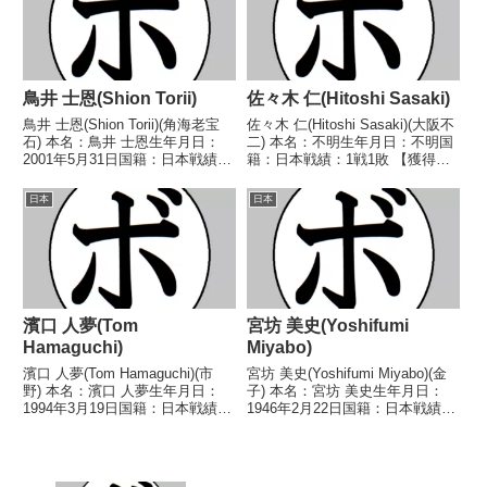
代日本バンタム級...
鳥井 士恩(Shion Torii)
佐々木 仁(Hitoshi Sasaki)
鳥井 士恩(Shion Torii)(角海老宝
佐々木 仁(Hitoshi Sasaki)(大阪不
石) 本名：鳥井 士恩生年月日：
二) 本名：不明生年月日：不明国
2001年5月31日国籍：日本戦績：
籍：日本戦績：1戦1敗 【獲得タ
12戦8勝(3KO)3敗1分 【獲得タイ
イトル】なし 【戦歴】
トル】なし 【戦歴】
1947/11/23 ●3RKO 柏原 孝一
日本
日本
2021/10/14 ○4R判定 3-0(39-
(オール) 【補足情報】・BoxRec
37、39-37、...
では選手情報の掲載がな...
濱口 人夢(Tom
宮坊 美史(Yoshifumi
Hamaguchi)
Miyabo)
濱口 人夢(Tom Hamaguchi)(市
宮坊 美史(Yoshifumi Miyabo)(金
野) 本名：濱口 人夢生年月日：
子) 本名：宮坊 美史生年月日：
1994年3月19日国籍：日本戦績：
1946年2月22日国籍：日本戦績：
17戦7勝(1KO)8敗2分 【獲得タイ
28戦12勝(4KO)12敗4分 【獲得タ
トル】なし 【戦歴】
イトル】なし 【戦歴】■1966年
2013/11/17 ○4R判定 2-1(38-
度東日本スーパーフェザー級新人
37、38-37...
王予選1966/...