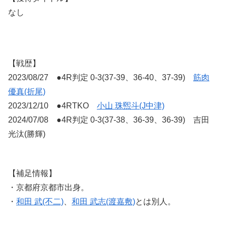
なし
【戦歴】
2023/08/27 ●4R判定 0-3(37-39、36-40、37-39)
筋肉
優真(折尾)
2023/12/10 ●4RTKO
小山 珠煕斗(J中津)
2024/07/08 ●4R判定 0-3(37-38、36-39、36-39) 吉田
光汰(勝輝)
【補足情報】
・京都府京都市出身。
・
和田 武(不二)
、
和田 武志(渡嘉敷)
とは別人。