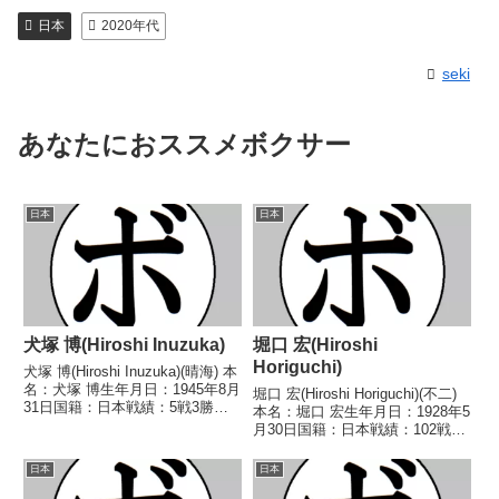
日本
2020年代
seki
あなたにおススメボクサー
日本
日本
犬塚 博(Hiroshi Inuzuka)
堀口 宏(Hiroshi
Horiguchi)
犬塚 博(Hiroshi Inuzuka)(晴海) 本
名：犬塚 博生年月日：1945年8月
堀口 宏(Hiroshi Horiguchi)(不二)
31日国籍：日本戦績：5戦3勝
本名：堀口 宏生年月日：1928年5
(3KO)2敗 【獲得タイトル】な
月30日国籍：日本戦績：102戦83
し 【戦歴】1966/07/11
勝(22KO)11敗6分2無判定【獲得
○1RKO 古城 守一(三迫)■1966年
タイトル】初代日本バンタム級王
日本
日本
度東日本フ...
座第3代日本バンタム級王座第7