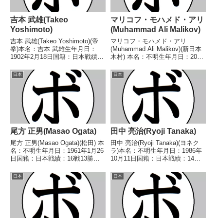
吉本 武雄(Takeo
マリコフ・モハメド・アリ
Yoshimoto)
(Muhammad Ali Malikov)
吉本 武雄(Takeo Yoshimoto)(帝
マリコフ・モハメド・アリ
拳)本名：吉本 武雄生年月日：
(Muhammad Ali Malikov)(新日本
1902年2月18日国籍：日本戦績：
木村) 本名：不明生年月日：2004
44戦30勝(6KO)9敗5分【獲得タイ
年5月5日国籍：ウズベキスタン
トル】上海王者【戦歴】
戦績：1戦1敗 【獲得タイトル】
日本
日本
1924/03/10 ●5R判定 (採点不
なし 【戦歴】■2026年度東日本
明) 鈴木 精一(大日...
ライト級新人王2回戦2026/0...
尾方 正男(Masao Ogata)
田中 亮治(Ryoji Tanaka)
尾方 正男(Masao Ogata)(松田) 本
田中 亮治(Ryoji Tanaka)(ヨネク
名：不明生年月日：1961年1月26
ラ)本名：不明生年月日：1986年
日国籍：日本戦績：16戦13勝
10月11日国籍：日本戦績：14戦8
(8KO)3敗 【獲得タイトル】1979
勝(2KO)5敗1分【獲得タイトル】
年度中日本バンタム級新人
2013年度全日本ウェルター級新
日本
日本
王 【戦歴】1978/08/27
人王【戦歴】2011/01/27 △4R
○1RKO 国清 正(疋田)...
判定 (38-3...