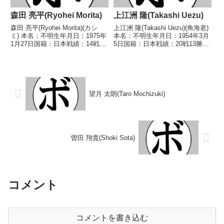
森田 亮平(Ryohei Morita)
上江洲 隆(Takashi Uezu)
森田 亮平(Ryohei Morita)(カシ
上江洲 隆(Takashi Uezu)(角海老)
ミ) 本名：不明生年月日：1975年
本名：不明生年月日：1954年3月
1月27日国籍：日本戦績：14戦8
5日国籍：日本戦績：20戦13勝
勝(3KO)4敗2分 【獲得タイトル】
(6KO)7敗【獲得タイトル】なし
1995年度中日本フライ級新人
【戦歴】1974/06/09 ○4R判
王 【戦歴】1994/02/20 △4R判
定 (採点不明) 佐々木 功(勝
定 (採点不明...
又)1974/08/0...
望月 太朗(Taro Mochizuki)
曽田 翔貴(Shoki Sota)
コメント
コメントを書き込む