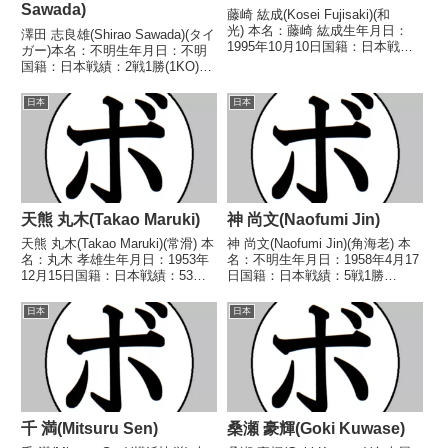
Sawada)
藤崎 紘成(Kosei Fujisaki)(和
光) 本名：藤崎 紘成生年月日：
澤田 志良雄(Shirao Sawada)(タイ
1995年10月10日国籍：日本戦
ガー)本名：不明生年月日：不明
績：8戦4勝(3KO)2敗1分 【獲得
国籍：日本戦績：2戦1勝(1KO)1
タイトル】2021年度中日本スー
敗【獲得タイトル】なし【戦歴】
パーライト級新人王2022年度中
1950/01/03 ○3RKO 宮本 幸夫
日本
日本
日本スーパーライト級新人王...
(高橋)1950/04/22 ●4R判定 (採点
不明...
天熊 丸木(Takao Maruki)
神 尚文(Naofumi Jin)
天熊 丸木(Takao Maruki)(常滑) 本
神 尚文(Naofumi Jin)(角海老) 本
名：丸木 孝雄生年月日：1953年
名：不明生年月日：1958年4月17
12月15日国籍：日本戦績：53戦
日国籍：日本戦績：5戦1勝
34勝(17KO)13敗6分 【獲得タイ
(1KO)4敗 【獲得タイトル】な
トル】1971年度中日本フェザー
し 【戦歴】1979/03/23
日本
日本
級新人王 【戦歴】1971/08/12
○1RKO 藤 真(上福
○4R判定...
岡)1979/05/07 ●1RKO ...
千 満(Mitsuru Sen)
桑瀬 豪輝(Goki Kuwase)