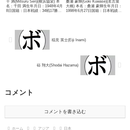
千 満(Mitsuru Sen)(横浜協栄) 本
桑瀬 豪輝(Goki Kuwase)(名古屋
名：千田 満生年月日：1948年4月
大橋) 本名：桑瀬 豪輝生年月日：
8日国籍：日本戦績：34戦17勝
1998年6月27日国籍：日本戦績：
(9KO)12敗5分 【獲得タイトル】
3戦2勝1敗 【獲得タイトル】な
なし 【戦歴】1968/08/15 △4R
し 【戦歴】■2025年度中日本ス
判定 (採点不明) 田辺 広信(タツ
ーパーライト級新人王準決勝
ミ)19...
2025/05/11 ●1RTKO...
稲見 英士(Eiji Inami)
硲 翔大(Shodai Hazama)
コメント
コメントを書き込む
ホーム
アジア
日本