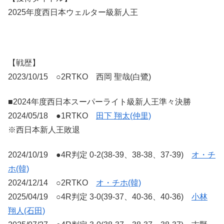
2025年度西日本ウェルター級新人王
【戦歴】
2023/10/15 ○2RTKO 西岡 聖哉(白鷺)
■2024年度西日本スーパーライト級新人王準々決勝
2024/05/18 ●1RTKO
田下 翔太(仲里)
※西日本新人王敗退
2024/10/19 ●4R判定 0-2(38-39、38-38、37-39)
オ・チ
ホ(韓)
2024/12/14 ○2RTKO
オ・チホ(韓)
2025/04/19 ○4R判定 3-0(39-37、40-36、40-36)
小林
翔人(石田)