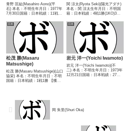
青野 匡紘(Masahiro Aono)(平
関 涼太(Ryota Seki)(陽光アダチ)
石) 本名：不明生年月日：1977年
本名：関 涼太生年月日：不明国
7月30日国籍：日本戦績：11戦4
籍：日本戦績：4戦1勝(1KO)3敗
勝(2KO)6敗1分 【獲得タイトル】
【獲得タイトル】なし【戦歴】
2002年度中日本ミドル級新人
2019/04/21 ●4R判定 0-3(37-
日本
日本
王 【戦歴】2001/12/02
38、37-38、37-39) 土肥 武史(寝
○1RKO 平野 浩次(...
屋川石...
松茂 勝(Masaru
岩元 洋一(Yoichi Iwamoto)
Matsushige)
岩元 洋一(Yoichi Iwamoto)(不
二) 本名：不明生年月日：1973年
松茂 勝(Masaru Matsushige)(山口
12月21日国籍：日本戦績：27戦
協栄) 本名：不明生年月日：不明
15勝(11KO)12敗 【獲得タイト
国籍：日本戦績：1戦1勝 【獲得
ル】1994年度KSD杯争奪トーナ
タイトル】なし 【戦歴】
メントスーパーライト級優
1970/01/05 ○4R判定 (採点不
勝 【戦歴】1991/09/...
明) 本田 茂(大分) 【補足情
報】・BoxRecには選手...
岡 朱里(Shuri Oka)