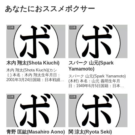
あなたにおススメボクサー
日本
日本
木内 翔太(Shota Kiuchi)
スパーク 山元(Spark
Yamamoto)
木内 翔太(Shota Kiuchi)(カシ
ミ) 本名：木内 翔太生年月日：
スパーク 山元(Spark Yamamoto)
2001年3月24日国籍：日本戦績：
(木村) 本名：山元 義明生年月
4戦4敗 【獲得タイトル】な
日：1949年6月5日国籍：日本戦
し 【戦歴】2023/11/23
績：21戦14勝(7KO)6敗1分 【獲
●3RTKO 森村 怜司(とよは
得タイトル】なし 【戦歴】
日本
日本
し)■2024年度中日本スーパーフ...
1966/07/20 ○1RKO 坂田 政敏
(中外)1966/...
青野 匡紘(Masahiro Aono)
関 涼太(Ryota Seki)