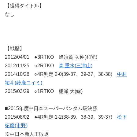
【獲得タイトル】
なし
【戦歴】
2012/04/01 ●3RTKO 蜂須賀 弘仲(和光)
2012/11/25 ○2RTKO
森 重水(三津山)
2014/10/26 ○4R判定 2-0(39-37、39-37、38-38)
中村
祐斗(鈴鹿ニイミ)
2015/03/29 ○1RTKO 棚瀬 大(緑)
■2015年度中日本スーパーバンタム級決勝
2015/08/02 ●4R判定 1-2(38-39、38-39、39-37)
松下
拓磨(市野)
※中日本新人王敗退