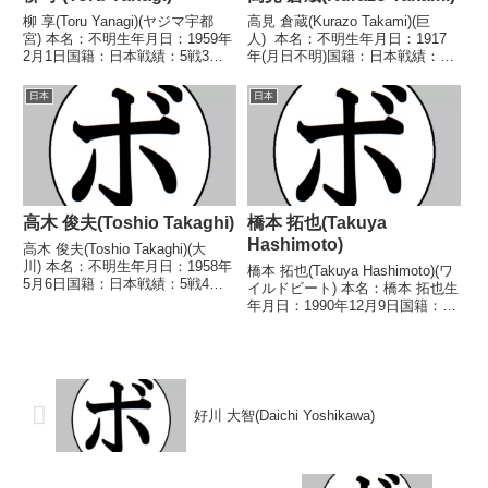
柳 享(Toru Yanagi)(ヤジマ宇都
高見 倉蔵(Kurazo Takami)(巨
宮) 本名：不明生年月日：1959年
人) 本名：不明生年月日：1917
2月1日国籍：日本戦績：5戦3勝2
年(月日不明)国籍：日本戦績：77
敗 【獲得タイトル】なし 【戦
戦48勝(19KO)19敗12分 【獲得タ
歴】1979/06/25 ○4R判定 (採点
イトル】なし 【戦歴】
日本
日本
不明) 太田 雄三(斎
1933/03/19 △4R判定 (採点不
田)1979/09/27 ○4...
明) 佐伯 正直...
高木 俊夫(Toshio Takaghi)
橋本 拓也(Takuya
Hashimoto)
高木 俊夫(Toshio Takaghi)(大
川) 本名：不明生年月日：1958年
橋本 拓也(Takuya Hashimoto)(ワ
5月6日国籍：日本戦績：5戦4敗1
イルドビート) 本名：橋本 拓也生
分 【獲得タイトル】なし 【戦
年月日：1990年12月9日国籍：日
歴】1979/03/09 ●1RKO 松浦
本戦績：16戦7勝(7KO)8敗1
義晃(東拳銚子)1979/07/16
分 【獲得タイトル】なし 【戦
●1RKO ...
歴】2012/05/27 ○1RTKO 山本
琢也(黒潮...
好川 大智(Daichi Yoshikawa)