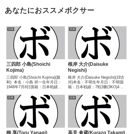
あなたにおススメボクサー
日本
日本
三四郎 小島(Shoichi
根岸 大介(Daisuke
Kojima)
Negishi)
三四郎 小島(Shoichi Kojima)(親
根岸 大介(Daisuke Negishi)(18古
和) 本名：小島 祥一生年月日：
河)本名：不明生年月日：不明国
1948年7月8日国籍：日本戦績：
籍：日本戦績：7戦3勝(3KO)4敗
29戦10勝(1KO)11敗8分 【獲得タ
【獲得タイトル】なし【戦歴】
イトル】なし 【戦歴】
2002/12/02 ○1RTKO 長船 貴
日本
日本
1968/04/24 △4R判定 (採点不
(岐阜ヨコゼキ)2003/01/18
明) 大熊 哲...
○2RKO ...
柳 享(Toru Yanagi)
高見 倉蔵(Kurazo Takami)