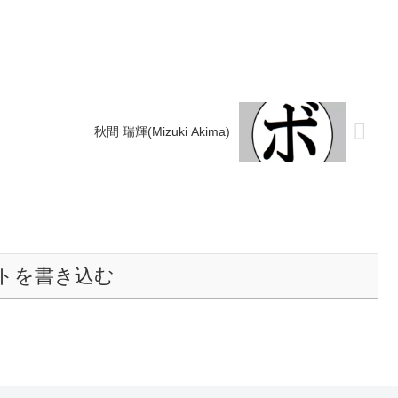
..
ミ)1...
秋間 瑞輝(Mizuki Akima)
トを書き込む