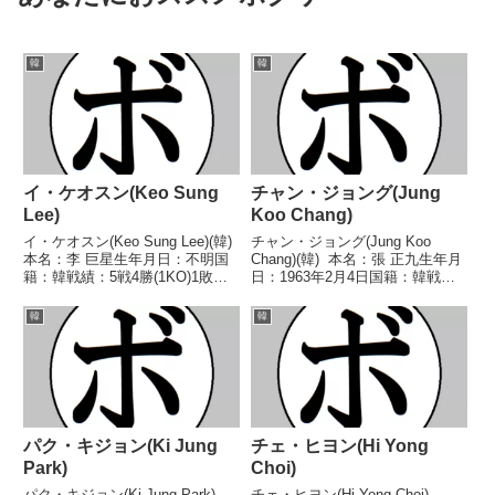
韓
韓
イ・ケオスン(Keo Sung
チャン・ジョング(Jung
Lee)
Koo Chang)
イ・ケオスン(Keo Sung Lee)(韓)
チャン・ジョング(Jung Koo
本名：李 巨星生年月日：不明国
Chang)(韓) 本名：張 正九生年月
籍：韓戦績：5戦4勝(1KO)1敗
日：1963年2月4日国籍：韓戦
【獲得タイトル】なし【戦歴】
績：42戦38勝(17KO)4敗 【獲得
1976/10/01 ○10R判定 (採点不
タイトル】第11代WBC世界ライ
韓
韓
明) サニー・メイスン古賀(神
トフライ級王座 【戦歴】
林)1977/04/03 ○...
1980/11/17 ○3RK...
パク・キジョン(Ki Jung
チェ・ヒヨン(Hi Yong
Park)
Choi)
パク・キジョン(Ki Jung Park)
チェ・ヒヨン(Hi Yong Choi)