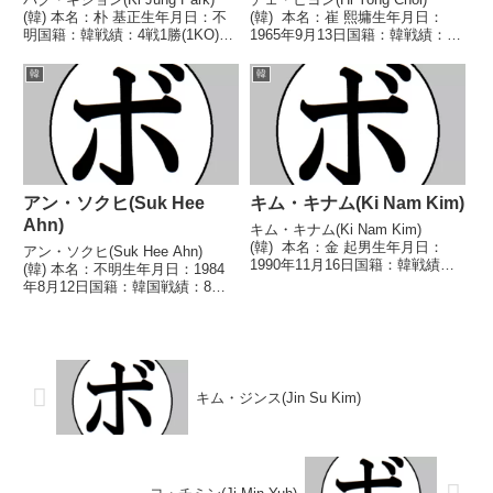
(韓) 本名：朴 基正生年月日：不
(韓) 本名：崔 熙墉生年月日：
明国籍：韓戦績：4戦1勝(1KO)3
1965年9月13日国籍：韓戦績：21
敗 【獲得タイトル】なし 【戦
戦19勝(8KO)2敗 【獲得タイト
歴】1984/07/16 ○1RKO ジョ
ル】第2代OPBF東洋太平洋ミニ
韓
韓
ー 山口(マサ伊藤)1985/01/10
マム級王座第3代WBA世界ミニマ
●5RKO カ...
ム級王座第14代WBA世...
アン・ソクヒ(Suk Hee
キム・キナム(Ki Nam Kim)
Ahn)
キム・キナム(Ki Nam Kim)
(韓) 本名：金 起男生年月日：
アン・ソクヒ(Suk Hee Ahn)
1990年11月16日国籍：韓戦績：
(韓) 本名：不明生年月日：1984
19戦5勝(3KO)11敗3分 【獲得タ
年8月12日国籍：韓国戦績：8戦3
イトル】なし 【戦歴】
勝(1KO)4敗1分 【獲得タイトル】
2007/11/10 ●4R判定 0-3(37-
なし 【戦歴】2021/07/17
40、37-40、3...
○3RKO イ・ソニュン
(韓)2021/10/30 ●4R...
キム・ジンス(Jin Su Kim)