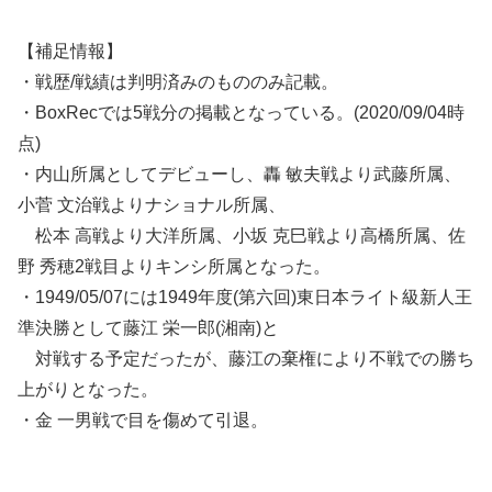
【補足情報】
・戦歴/戦績は判明済みのもののみ記載。
・BoxRecでは5戦分の掲載となっている。(2020/09/04時
点)
・内山所属としてデビューし、轟 敏夫戦より武藤所属、
小菅 文治戦よりナショナル所属、
松本 高戦より大洋所属、小坂 克巳戦より高橋所属、佐
野 秀穂2戦目よりキンシ所属となった。
・1949/05/07には1949年度(第六回)東日本ライト級新人王
準決勝として藤江 栄一郎(湘南)と
対戦する予定だったが、藤江の棄権により不戦での勝ち
上がりとなった。
・金 一男戦で目を傷めて引退。