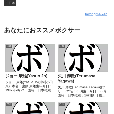
日本
boxingmeikan
あなたにおススメボクサー
日本
日本
ジョー 康雄(Yasuo Jo)
矢川 輝政(Terumasa
Yagawa)
ジョー 康雄(Yasuo Jo)(中村小田
原) 本名：譲原 康雄生年月日：
矢川 輝政(Terumasa Yagawa)(フ
1947年9月24日国籍：日本戦績：
リー) 本名：不明生年月日：不明
25戦11勝(4KO)10敗4分 【獲得タ
国籍：日本戦績：1戦1敗 【獲得
イトル】なし 【戦歴】
タイトル】なし 【戦歴】
1967/03/12 △4R判定 (採点不
2022/07/31 ●4R判定 0-2(37-
日本
日本
明) 木全 静夫(...
39、37-40、38-38) 松本 パッキ
ャオ(フリー...