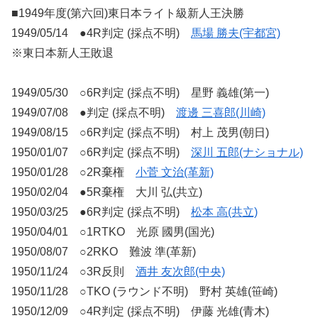
■1949年度(第六回)東日本ライト級新人王決勝
1949/05/14 ●4R判定 (採点不明)
馬場 勝夫(宇都宮)
※東日本新人王敗退
1949/05/30 ○6R判定 (採点不明) 星野 義雄(第一)
1949/07/08 ●判定 (採点不明)
渡邊 三喜郎(川崎)
1949/08/15 ○6R判定 (採点不明) 村上 茂男(朝日)
1950/01/07 ○6R判定 (採点不明)
深川 五郎(ナショナル)
1950/01/28 ○2R棄権
小菅 文治(革新)
1950/02/04 ●5R棄権 大川 弘(共立)
1950/03/25 ●6R判定 (採点不明)
松本 高(共立)
1950/04/01 ○1RTKO 光原 國男(国光)
1950/08/07 ○2RKO 難波 準(革新)
1950/11/24 ○3R反則
酒井 友次郎(中央)
1950/11/28 ○TKO (ラウンド不明) 野村 英雄(笹崎)
1950/12/09 ○4R判定 (採点不明) 伊藤 光雄(青木)