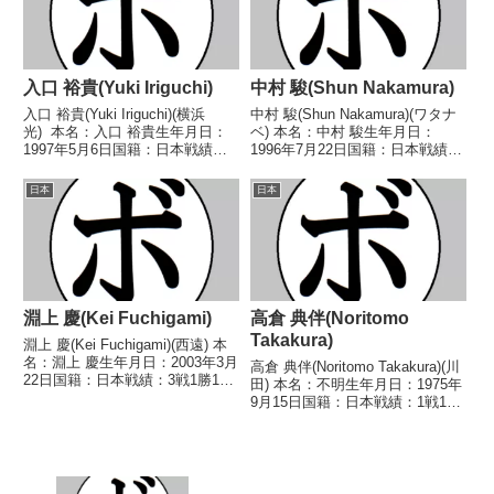
入口 裕貴(Yuki Iriguchi)
中村 駿(Shun Nakamura)
入口 裕貴(Yuki Iriguchi)(横浜
中村 駿(Shun Nakamura)(ワタナ
光) 本名：入口 裕貴生年月日：
ベ) 本名：中村 駿生年月日：
1997年5月6日国籍：日本戦績：
1996年7月22日国籍：日本戦績：
16戦11勝(5KO)4敗1分 【獲得タ
16戦8勝(4KO)6敗2分 【獲得タイ
イトル】なし 【戦歴】
トル】なし 【戦歴】
日本
日本
2014/05/31 ○4R判定 3-0(39-
2018/09/19 ○3RTKO 磯目 洸
37、39-...
輝(全日本パブリック)2...
淵上 慶(Kei Fuchigami)
高倉 典伴(Noritomo
Takakura)
淵上 慶(Kei Fuchigami)(西遠) 本
名：淵上 慶生年月日：2003年3月
高倉 典伴(Noritomo Takakura)(川
22日国籍：日本戦績：3戦1勝1敗
田) 本名：不明生年月日：1975年
1分 【獲得タイトル】なし 【戦
9月15日国籍：日本戦績：1戦1
歴】2025/03/23 ○4R判定 3-
敗 【獲得タイトル】なし 【戦
0(39-36、38-37、39-36) 杉山...
歴】1993/06/12 ●4R判定 (採点
不明) 川端 賢樹(姫路木下) 【補
足情報】・...