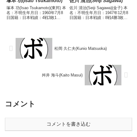
塚本 功(Isao Tsukamoto)
佐川 清治(Seiji Sagawa)
塚本 功(Isao Tsukamoto)(東邦) 本
佐川 清治(Seiji Sagawa)(金子) 本
名：不明生年月日：1960年7月8
名：不明生年月日：1947年12月8
日国籍：日本戦績：4戦3敗1
日国籍：日本戦績：8戦4勝3敗1
分 【獲得タイトル】なし 【戦
分 【獲得タイトル】なし 【戦
歴】1980/03/17 △4R判定 (採点
歴】1968/01/08 △4R判定 (採点
不明) 鍛治 義浩(野
不明) 玉山 正晴(新
口)1980/05/30 ●4...
興)1968/01/29 ...
松岡 久仁夫(Kunio Matsuoka)
舛井 海斗(Kaito Masui)
コメント
コメントを書き込む