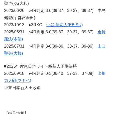
聖也(KG大和)
2023/06/20 ○4R判定 3-0(39-37、39-37、39-37) 中島
健登(宇都宮金田)
2023/10/13 ●3RKO
中谷 清彩人(EBISU)
2025/05/31 ○4R判定 3-0(39-37、39-37、39-37)
倉持
廉汰(本望)
2025/07/31 ○4R判定 3-0(39-36、38-37、39-36)
山口
聖矢(大橋)
■2025年度東日本ライト級新人王準決勝
2025/09/18 ●4R判定 0-3(36-40、37-39、37-39)
出畑
力太郎(マナベ)
※東日本新人王敗退
【補足情報】