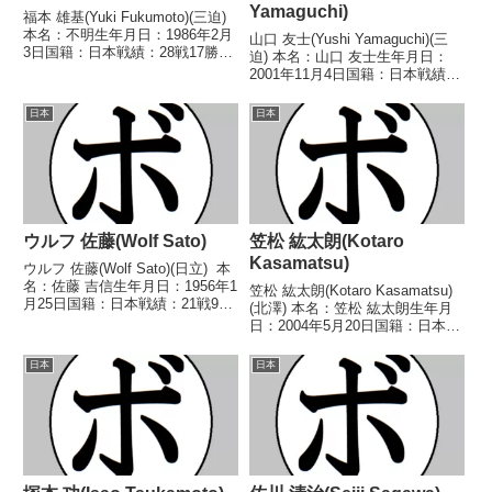
Yamaguchi)
福本 雄基(Yuki Fukumoto)(三迫)
本名：不明生年月日：1986年2月
山口 友士(Yushi Yamaguchi)(三
3日国籍：日本戦績：28戦17勝
迫) 本名：山口 友士生年月日：
(5KO)11敗【獲得タイトル】なし
2001年11月4日国籍：日本戦績：
【戦歴】2006/03/13 ○2RTKO
6戦5勝(1KO)1敗 【獲得タイト
近藤 就平(ランド)2006/05/22
ル】なし 【戦歴】2024/06/17
日本
日本
○4...
○6R判定 3-0(58-56、59-55、59...
ウルフ 佐藤(Wolf Sato)
笠松 紘太朗(Kotaro
Kasamatsu)
ウルフ 佐藤(Wolf Sato)(日立) 本
名：佐藤 吉信生年月日：1956年1
笠松 紘太朗(Kotaro Kasamatsu)
月25日国籍：日本戦績：21戦9勝
(北澤) 本名：笠松 紘太朗生年月
(7KO)10敗2分 【獲得タイトル】
日：2004年5月20日国籍：日本戦
第20代日本スーパーフェザー級
績：4戦3勝(2KO)1敗 【獲得タイ
王座 【戦歴】1983/05/31
トル】なし 【戦歴】
日本
日本
○4RKO 藤...
2023/11/30 ○4R判定 2-0(39-
37、39-37...