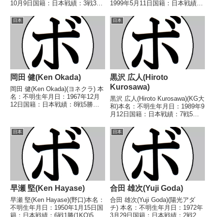
10月9日国籍：日本戦績：3戦3
1999年5月11日国籍：日本戦績：
敗 【獲得タイトル】なし 【戦
3戦2勝(1KO)1敗 【獲得タイト
歴】2023/09/16 ●4R判定 0-
ル】なし 【戦歴】2024/11/19
日本
日本
3(36-40、36-40、37-39) 越渡 健
○4RTKO 千田 翔汰(稲
太(...
毛)2026/04/1...
岡田 健(Ken Okada)
黒沢 広人(Hiroto
Kurosawa)
岡田 健(Ken Okada)(ヨネクラ) 本
名：不明生年月日：1967年12月
黒沢 広人(Hiroto Kurosawa)(KG大
12日国籍：日本戦績：8戦5勝
和)本名：不明生年月日：1989年9
(3KO)3敗 【獲得タイトル】な
月12日国籍：日本戦績：7戦5勝
し 【戦歴】1990/01/23 ○4R判
(3KO)2敗【獲得タイトル】なし
定 (採点不明) 中村 昭和(ハッピ
【戦歴】2010/05/23 ○1RTKO
日本
日本
ー)1990/06...
高梨 直人(湘南RYUJU)2010/08...
早瀬 堅(Ken Hayase)
合田 雄次(Yuji Goda)
早瀬 堅(Ken Hayase)(野口)本名：
合田 雄次(Yuji Goda)(陽光アダ
不明生年月日：1950年1月15日国
チ) 本名：不明生年月日：1972年
籍：日本戦績：6戦1勝(1KO)5敗
3月29日国籍：日本戦績：2戦2