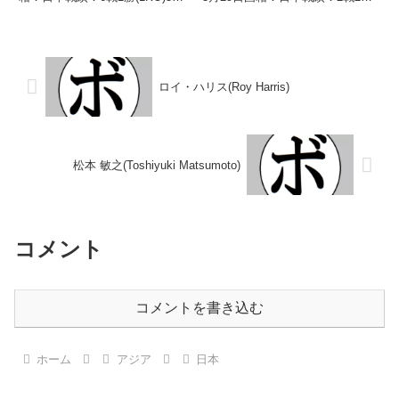
【獲得タイトル】なし【戦歴】
敗 【獲得タイトル】なし 【戦
1970/03/05 ○3RKO 樋口 好一
歴】1994/12/20 ●2RKO 伊藤
(勝又)1970/04/15 ●1RKO 鈴木
嘉男(中日)■1995年度西日本スー
秀...
パーバンタム級新人王...
ロイ・ハリス(Roy Harris)
松本 敏之(Toshiyuki Matsumoto)
コメント
コメントを書き込む
ホーム
アジア
日本