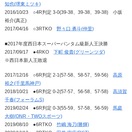
知也(堺東ミツキ)
2016/10/23 ○4R判定 3-0(39-38、39-38、39-38) 小坂
裕介(真正)
2017/04/16 ○3RTKO
野々口 勇斗(仲里)
■2017年度西日本スーパーバンタム級新人王決勝
2017/09/17 ●4RKO
下町 俊貴(グリーンツダ)
※西日本新人王敗退
2017/12/16 ○6R判定 2-1(57-58、58-57、59-56)
高原
裕之(千里馬神戸)
2018/10/21 ●6R判定 0-2(57-57、56-58、57-58)
高須賀
千春(フォーラムS)
2019/02/24 ●6R判定 0-3(55-59、57-58、56-59)
馬庭
大樹(ONR・TWOスポーツ)
2019/08/10 ●6RTKO
竹嶋 海刀(勝輝)