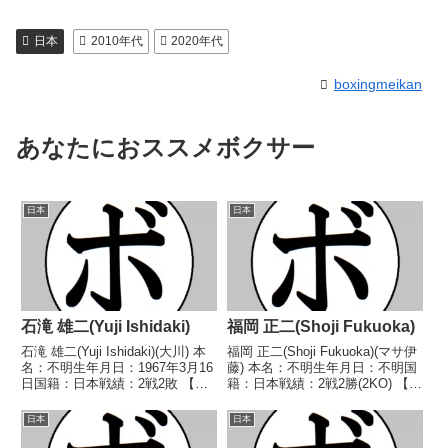
日本
2010年代
2020年代
boxingmeikan
あなたにおススメボクサー
日本
日本
石滝 雄二(Yuji Ishidaki)
福岡 正二(Shoji Fukuoka)
石滝 雄二(Yuji Ishidaki)(大川) 本
福岡 正二(Shoji Fukuoka)(マサ伊
名：不明生年月日：1967年3月16
藤) 本名：不明生年月日：不明国
日国籍：日本戦績：2戦2敗 【獲
籍：日本戦績：2戦2勝(2KO) 【獲
得タイトル】なし 【戦歴】
得タイトル】なし 【戦歴】
1991/03/18 ●4R判定 (採点不
1980/07/13 ○2RKO 阿南 久弥
日本
日本
明) 吉富 哲也(協
(大分)1983/01/04 ○2RTKO 岡
栄)1991/11/18 ●4R...
本 義...