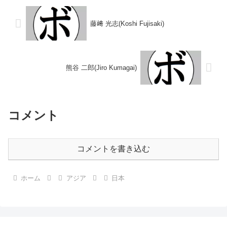
沢)1995/0...
藤﨑 光志(Koshi Fujisaki)
熊谷 二郎(Jiro Kumagai)
コメント
コメントを書き込む
ホーム
アジア
日本