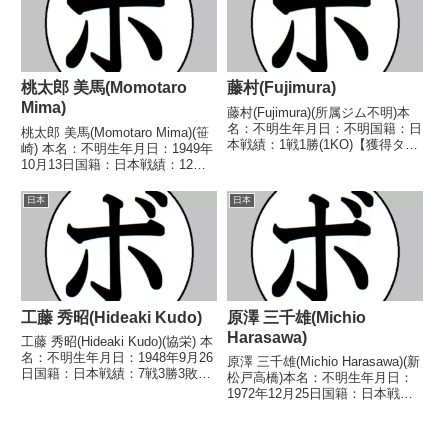
桃太郎 美馬(Momotaro
藤村(Fujimura)
Mima)
藤村(Fujimura)(所属ジム不明)本
名：不明生年月日：不明国籍：日
桃太郎 美馬(Momotaro Mima)(笹
本戦績：1戦1勝(1KO)【獲得タイ
崎) 本名：不明生年月日：1949年
トル】なし【戦歴】1946/02/10
10月13日国籍：日本戦績：12戦5
○4RKO 渡邊(所属ジム不明)【補
勝(3KO)4敗3分 【獲得タイトル】
足情報】・戦績は判明済みのもの
なし 【戦歴】1969/02/05
日本
日本
のみ記載。・BoxRecで...
○2RKO 斉藤 政吉(新
興)1969/04/0...
工藤 秀昭(Hideaki Kudo)
原澤 三千雄(Michio
Harasawa)
工藤 秀昭(Hideaki Kudo)(協栄) 本
名：不明生年月日：1948年9月26
原澤 三千雄(Michio Harasawa)(新
日国籍：日本戦績：7戦3勝3敗1
松戸高橋)本名：不明生年月日：
分 【獲得タイトル】なし 【戦
1972年12月25日国籍：日本戦
歴】■1966年度東日本フェザー級
績：7戦1勝6敗【獲得タイトル】
新人王予選1966/10/13 ●4R判定
なし【戦歴】1995/01/31 ○4R判
(採点不明) ...
定 (採点不明) 篠木 政治(草加有