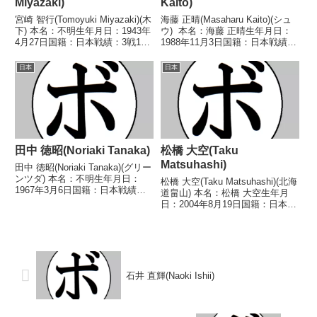
Miyazaki)
Kaito)
宮崎 智行(Tomoyuki Miyazaki)(木
海藤 正晴(Masaharu Kaito)(シュ
下) 本名：不明生年月日：1943年
ウ) 本名：海藤 正晴生年月日：
4月27日国籍：日本戦績：3戦1勝
1988年11月3日国籍：日本戦績：
2敗 【獲得タイトル】なし 【戦
9戦7勝(3KO)2敗 【獲得タイト
歴】1986/12/23 ●1RKO 山下
ル】なし 【戦歴】2014/11/13
日本
日本
忠則(加古川神戸)1987/09/14
○4R判定 2-0(40-36、39-37...
○...
田中 徳昭(Noriaki Tanaka)
松橋 大空(Taku
Matsuhashi)
田中 徳昭(Noriaki Tanaka)(グリー
ンツダ) 本名：不明生年月日：
松橋 大空(Taku Matsuhashi)(北海
1967年3月6日国籍：日本戦績：
道畠山) 本名：松橋 大空生年月
19戦9勝(1KO)8敗2分 【獲得タイ
日：2004年8月19日国籍：日本戦
トル】なし 【戦歴】
績：7戦6勝(4KO)1敗 【獲得タイ
1985/04/29 ○4R判定 (採点不
トル】なし 【戦歴】
明) 石橋 文夫(大阪帝...
2024/07/14 ○4R判定 2-1(37-
38、38-37...
石井 直輝(Naoki Ishii)