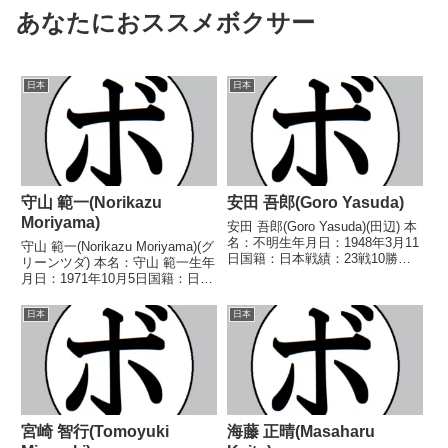
あなたにおススメボクサー
日本
日本
守山 範一(Norikazu
安田 吾郎(Goro Yasuda)
Moriyama)
安田 吾郎(Goro Yasuda)(田辺) 本
名：不明生年月日：1948年3月11
守山 範一(Norikazu Moriyama)(グ
日国籍：日本戦績：23戦10勝
リーンツダ) 本名：守山 範一生年
(1KO)11敗2分 【獲得タイトル】
月日：1971年10月5日国籍：日本
なし 【戦歴】1967/03/27
戦績：7戦6勝(4KO)1敗 【獲得タ
●3RKO 谷田川 隆(帝
イトル】1991年度全日本ライト
日本
日本
拳)1967/05/08 ...
級新人王 【戦歴】1991/01/17
●1RT...
宮崎 智行(Tomoyuki
海藤 正晴(Masaharu