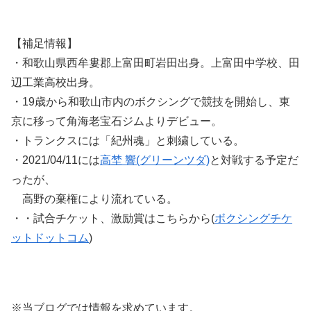
【補足情報】
・和歌山県西牟婁郡上富田町岩田出身。上富田中学校、田
辺工業高校出身。
・19歳から和歌山市内のボクシングで競技を開始し、東
京に移って角海老宝石ジムよりデビュー。
・トランクスには「紀州魂」と刺繍している。
・2021/04/11には
高埜 響(グリーンツダ)
と対戦する予定だ
ったが、
高野の棄権により流れている。
・・試合チケット、激励賞はこちらから(
ボクシングチケ
ットドットコム
)
※当ブログでは情報を求めています。