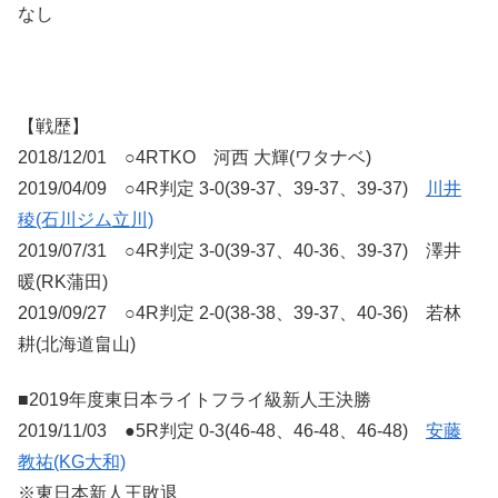
なし
【戦歴】
2018/12/01 ○4RTKO 河西 大輝(ワタナベ)
2019/04/09 ○4R判定 3-0(39-37、39-37、39-37)
川井
稜(石川ジム立川)
2019/07/31 ○4R判定 3-0(39-37、40-36、39-37) 澤井
暖(RK蒲田)
2019/09/27 ○4R判定 2-0(38-38、39-37、40-36) 若林
耕(北海道畠山)
■2019年度東日本ライトフライ級新人王決勝
2019/11/03 ●5R判定 0-3(46-48、46-48、46-48)
安藤
教祐(KG大和)
※東日本新人王敗退