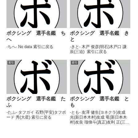
小島 和彦(ハッピー)児島 勝也(白
鷺)小島 隆広(マサ伊...
ボクシング 選手名鑑 ち
ボクシング 選手名鑑 き
へ
と
-ちへ- No data 索引に戻る
-きと- 木戸 俊彦(明石)木戸口 謙
辰(三迫) 索引に戻る
索引
索引
ボクシング 選手名鑑 た
ボクシング 選手名鑑 と
ふ
も
-たふ- タフガイ 石野(平安)タフボ
-とも- 友澤 健生(ヨネクラ)友成
ード 秀(大星) 索引に戻る
光(新日本木村)友成 竜(新日本木
村)友良 瑠偉斗(真正)友利 正(三
迫) 索引に戻る