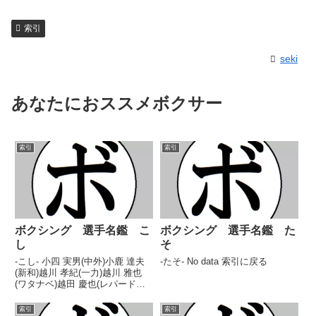
索引
seki
あなたにおススメボクサー
索引
索引
ボクシング 選手名鑑 こ
ボクシング 選手名鑑 た
し
そ
-こし- 小四 実男(中外)小鹿 達夫
-たそ- No data 索引に戻る
(新和)越川 孝紀(一力)越川 雅也
(ワタナベ)越田 慶也(レパード玉
熊)小柴 秀幸(岡崎)小島 英次(金
沢)小島 乃(常滑)小島 一希(石田)
索引
索引