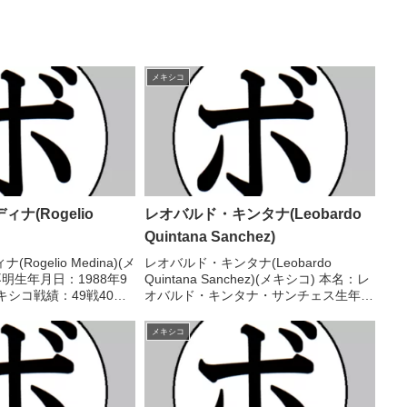
メキシコ
ナ(Rogelio
レオバルド・キンタナ(Leobardo
Quintana Sanchez)
ogelio Medina)(メ
レオバルド・キンタナ(Leobardo
明生年月日：1988年9
Quintana Sanchez)(メキシコ) 本名：レ
キシコ戦績：49戦40勝
オバルド・キンタナ・サンチェス生年月
【獲得タイトル】
日：2002年8月31日国籍：メキシコ戦
メキシコスーパーミドル級
績：15戦12勝(5KO)3敗 【獲得タイト
メキシコ
06/...
ル】なし 【戦歴】202...