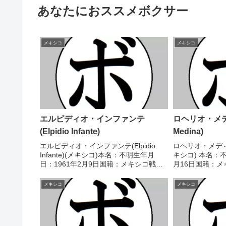
あなたにおススメボクサー
メキシコ
メキシコ
エルピディオ・インファンテ
ロヘリオ・メディ
(Elpidio Infante)
Medina)
エルピディオ・インファンテ(Elpidio
ロヘリオ・メディナ(R
Infante)(メキシコ)本名：不明生年月
キシコ) 本名：不
日：1961年2月9日国籍：メキシコ戦
月16日国籍：メ
績：32戦19勝(11KO)9敗3分1無効試合
(34KO)9敗 
【獲得タイトル】メキシコ-ゲレーロ州
FECOMBOX
メキシコ
メキシコ
フェザー級王座【戦歴】1979/...
王座 【戦歴】2007/