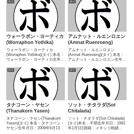
22勝(12KO)20敗 【獲得タイト
タイ戦績：37戦19勝(13KO)18
タイ
タイ
ル】なし 【戦歴】1984/03/07
敗 【獲得タイトル】タイ国スー
●6R判...
パーバンタム級王座 【戦...
ウォーラポン・ヨーティカ
アムナット・ルエンロエン
(Worraphon Yothika)
(Amnat Ruenroeng)
ウォーラポン・ヨーティカ
アムナット・ルエンロエン
(Worraphon Yothika)(タイ) 本名：
(Amnat Ruenroeng)(タイ) 本名：
ウォーラポン・ヨーティカ生年月
アムナット・ルエンロエン生年月
日：2006年3月8日国籍：タイ戦
日：1979年12月18日国籍：タイ
績：10戦6勝(5KO)4敗 【獲得タ
戦績：30戦23勝(8KO)7敗 【獲得
タイ
タイ
イトル】なし 【戦歴】
タイトル】2007年度東南アジア
2022/05/21 ○2RTKO ナ...
競技大会ライトフライ級優勝(...
タナコーン・ヤセン
ソット・チタラダ(Sot
(Thanakorn Yasen)
Chitalada)
タナコーン・ヤセン(Thanakorn
ソット・チタラダ(Sot Chitalada)
Yasen)(タイ) 本名：タナコーン・
(タイ)本名：不明生年月日：1992
ヤセン生年月日：2009年6月13日
年1月1日国籍：メキシコ戦績：
国籍：タイ戦績：3戦3敗 【獲得
31戦26勝(16KO)4敗1分【獲得タ