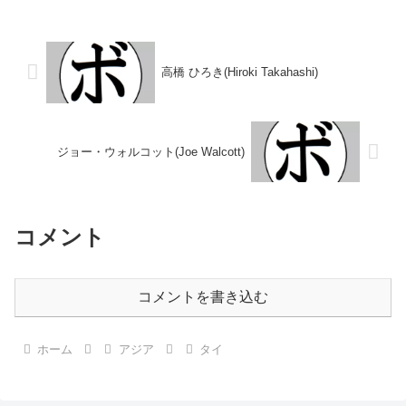
タイトル】なし 【戦歴】
イトル】第25代WBC世界フライ
2025/05/17 ●3RTKO ナタポ
級王座第27代WBC世界フライ級
ン・チャイモンコン(タイ)...
王座【戦歴】1983/0...
高橋 ひろき(Hiroki Takahashi)
ジョー・ウォルコット(Joe Walcott)
コメント
コメントを書き込む
ホーム
アジア
タイ