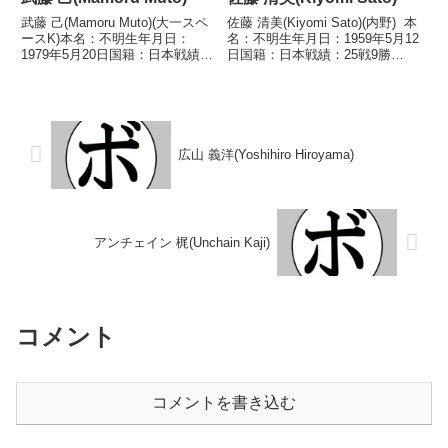
武藤 己(Mamoru Muto)(大一スペ
佐藤 清美(Kiyomi Sato)(内野) 本
ースK)本名：不明生年月日：
名：不明生年月日：1959年5月12
1979年5月20日国籍：日本戦績：
日国籍：日本戦績：25戦9勝
4戦3敗1分【獲得タイトル】なし
(2KO)13敗3分 【獲得タイトル】
【戦歴】2005/10/10 △4R判定
なし 【戦歴】1977/07/21 ●4R
1-1(39-38、38-39、38-38) 大前
判定 (採点不明) 三由 実(トー
博史(...
ア・ファ...
広山 義洋(Yoshihiro Hiroyama)
アンチェイン 梶(Unchain Kaji)
コメント
コメントを書き込む