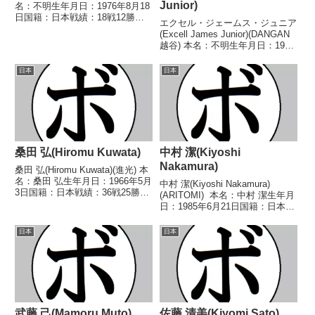
Junior)
名：不明生年月日：1976年8月18
日国籍：日本戦績：18戦12勝
エクセル・ジェームス・ジュニア
(4KO)4敗2分【獲得タイトル】
(Excell James Junior)(DANGAN
1996年度全日本スーパーバンタ
越谷) 本名：不明生年月日：1995
ム級新人王【戦歴】1995/04/02
年7月10日国籍：日本戦績：5戦3
○4R判定 3-0(...
勝(1KO)1敗1分 【獲得タイトル】
日本
日本
なし 【戦歴】2022/07/13 ○4R
判定...
桑田 弘(Hiromu Kuwata)
中村 潔(Kiyoshi
Nakamura)
桑田 弘(Hiromu Kuwata)(進光) 本
名：桑田 弘生年月日：1966年5月
中村 潔(Kiyoshi Nakamura)
3日国籍：日本戦績：36戦25勝
(ARITOMI) 本名：中村 潔生年月
(17KO)8敗3分 【獲得タイトル】
日：1985年6月21日国籍：日本戦
1986年度全日本社会人選手権ラ
績：12戦4勝(3KO)8敗 【獲得タ
イトウェルター級王者(アマチュ
イトル】なし 【戦歴】
日本
日本
ア)1987年度全日本...
2014/03/30 ○2RTKO かべりー
ん 祐耶(...
武藤 己(Mamoru Muto)
佐藤 清美(Kiyomi Sato)