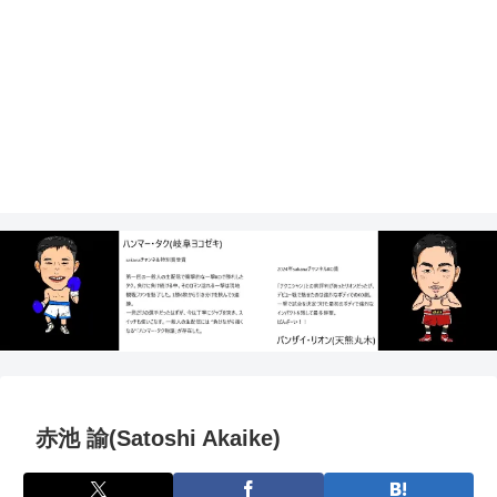
赤池 諭(Satoshi Akaike)