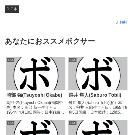
日本
seki
あなたにおススメボクサー
日本
日本
岡部 強(Tsuyoshi Okabe)
飛井 隼人(Saburo Tobii)
岡部 強(Tsuyoshi Okabe)(福岡中
飛井 隼人(Saburo Tobii)(柏) 本
央) 本名：岡部 新一生年月日：
名：飛井 三郎生年月日：1955年9
1954年4月10日国籍：日本戦績：
月5日国籍：日本戦績：12戦5勝
29戦19勝(10KO)7敗3分 【獲得タ
(2KO)5敗2分 【獲得タイトル】
イトル】1972年度西部日本バン
なし 【戦歴】1979/09/21 △4R
日本
日本
タム級新人王第30代日本バンタ
判定 (採点不明) 今井 次男(角海
ム級王座 【戦歴】1...
老)...