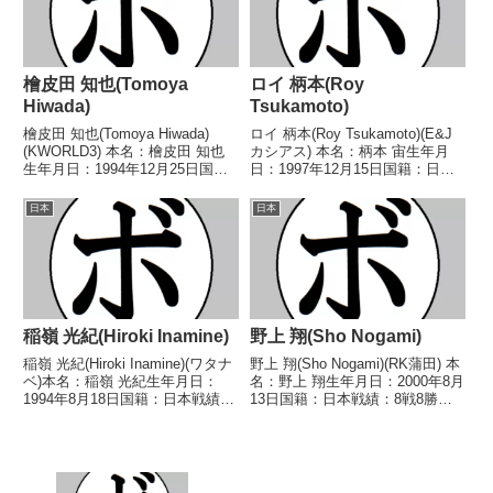
檜皮田 知也(Tomoya
ロイ 柄本(Roy
Hiwada)
Tsukamoto)
檜皮田 知也(Tomoya Hiwada)
ロイ 柄本(Roy Tsukamoto)(E&J
(KWORLD3) 本名：檜皮田 知也
カシアス) 本名：柄本 宙生年月
生年月日：1994年12月25日国
日：1997年12月15日国籍：日本
籍：日本戦績：9戦6勝(1KO)2敗1
戦績：6戦2勝(1KO)3敗1分 【獲
分 【獲得タイトル】なし 【戦
得タイトル】なし 【戦歴】
日本
日本
歴】2021/12/16 ○4R判定 2-
2021/03/18 ○3RTKO 池田 雄
0(39-37、...
飛(厚木ワタナベ...
稲嶺 光紀(Hiroki Inamine)
野上 翔(Sho Nogami)
稲嶺 光紀(Hiroki Inamine)(ワタナ
野上 翔(Sho Nogami)(RK蒲田) 本
ベ)本名：稲嶺 光紀生年月日：
名：野上 翔生年月日：2000年8月
1994年8月18日国籍：日本戦績：
13日国籍：日本戦績：8戦8勝
3戦2勝(2KO)1敗【戦歴】
(4KO) 【獲得タイトル】第5代日
2018/02/26 ○2RKO ソンポ
本フライ級ユース王座第62代日
ン・ポーパランポンジム(タ
本フライ級王座第49代OPBF東洋
イ)2018/03/31 ○...
太平洋フライ級王座 【戦歴...