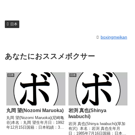
日本
boxingmeikan
あなたにおススメボクサー
日本
日本
丸岡 望(Nozomi Maruoka)
岩渕 真也(Shinya
Iwabuchi)
丸岡 望(Nozomi Maruoka)(尼崎亀
谷)本名：丸岡 望生年月日：1992
岩渕 真也(Shinya Iwabuchi)(草加
年12月15日国籍：日本戦績：3戦
有沢) 本名：岩渕 真也生年月
1勝2敗【獲得タイトル】なし
日：1985年7月16日国籍：日本戦