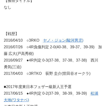
【獲得タイトル】
なし
【戦歴】
2016/04/10 ○3RKO
ヤノ・ジョン(駿河男児)
2016/07/26 ○4R負傷判定 2-0(40-38、39-37、39-39) 加
藤 広大(戸高秀樹)
2016/09/27 ●4R判定 0-3(37-38、37-38、37-38) 西川
勇気(三迫)
2017/04/03 ○3RTKO 荻野 圭介(世田谷オークラ)
■2017年度東日本フェザー級新人王予選
2017/06/15 ●4R判定 0-2(37-39、38-39、39-39)
松浦
大地(ワタナベ)