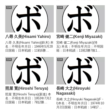
【戦歴】2011/08/07 ●1RKO
績：32戦26勝(22KO)6敗 【獲得
西田 至伯(グリーンツ
タイトル】2011年度最強後楽園
日本
日本
ダ)2011/12/23 ●4...
スーパーライト級優勝第36代日
本スーパーライト級...
八尋 久美(Hisami Yahiro)
宮崎 健二(Kenji Miyazaki)
八尋 久美(Hisami Yahiro)(鈴木) 本
宮崎 健二(Kenji Miyazaki)(埼
名：不明生年月日：1946年5月28
玉) 本名：不明生年月日：不明国
日国籍：日本戦績：11戦6勝
籍：日本戦績：11戦3勝7敗1
(3KO)2敗3分 【獲得タイトル】な
分 【獲得タイトル】なし 【戦
し 【戦歴】1968/09/12 △4R判
歴】1947/09/27 ●判定 (ラウン
日本
日本
定 (採点不明) 土屋 直通(リ
ド/採点不明) 佐川 弘(新世
キ)1968...
界)1947/10/24 ●判...
照屋 寛(Hiroshi Teruya)
長崎 大之(Hiroyuki
Nagasaki)
照屋 寛(Hiroshi Teruya)(新進) 本
名：不明生年月日：1953年7月2
長崎 大之(Hiroyuki Nagasaki)(F・
日国籍：日本戦績：7戦2勝
I)本名：不明生年月日：1974年10
(1KO)3敗2分 【獲得タイトル】な
月2日国籍：日本戦績：14戦7勝
し 【戦歴】1974/10/10