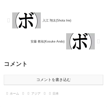
(5KO)6敗1分【獲得タイトル】な
○4RKO 多田 一夫(中
し【戦歴】2004/11/20
平)1974/11/10 ○4...
○4RTKO 板寺 瞬(館
林)2005/04/0...
入江 翔太(Shota Irie)
安藤 教祐(Kosuke Ando)
コメント
コメントを書き込む
ホーム
アジア
日本