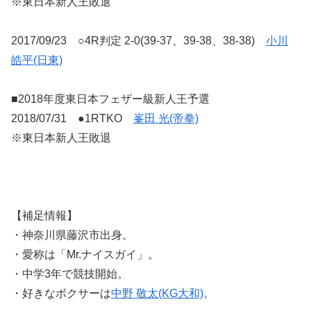
※東日本新人王敗退
2017/09/23 ○4R判定 2-0(39-37、39-38、38-38)
小川
皓平(日東)
■2018年度東日本フェザー級新人王予選
2018/07/31 ●1RTKO
峯田 光(帝拳)
※東日本新人王敗退
【補足情報】
・神奈川県藤沢市出身。
・愛称は「Mr.ナイスガイ」。
・中学3年で競技開始。
・好きなボクサーは
中野 敬太(KG大和)
。