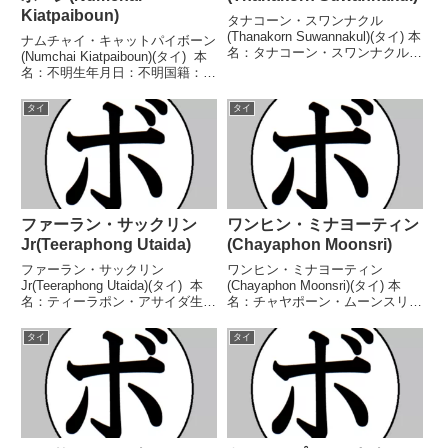
Kiatpaiboun)
タナコーン・スワンナクル
(Thanakorn Suwannakul)(タイ) 本
ナムチャイ・キャットパイボーン
名：タナコーン・スワンナクル生
(Numchai Kiatpaiboun)(タイ) 本
年月日：不明国籍：タイ戦績：8
名：不明生年月日：不明国籍：タ
戦5勝(1KO)3敗 【獲得タイトル】
イ戦績：1戦1敗 【獲得タイト
なし 【戦歴】2023/04/29 ●4R
ル】なし 【戦歴】2007/10/09
タイ
タイ
棄権 サタポーン・N...
●6R判定 0-3(53-60、54-59、
55-...
ファーラン・サックリン
ワンヒン・ミナヨーティン
Jr(Teeraphong Utaida)
(Chayaphon Moonsri)
ファーラン・サックリン
ワンヒン・ミナヨーティン
Jr(Teeraphong Utaida)(タイ) 本
(Chayaphon Moonsri)(タイ) 本
名：ティーラポン・アサイダ生年
名：チャヤポーン・ムーンスリー
月日：1993年6月7日国籍：タイ
生年月日：1985年10月27日国
戦績：47戦39勝(21KO)7敗1
籍：タイ戦績：59戦55勝(19KO)3
タイ
タイ
分 【獲得タイトル】IBFアジア
敗1無効試合 【獲得タイトル】
ライトフライ級王座IBF環太...
WBCミニマム級ユース王座
WBC...