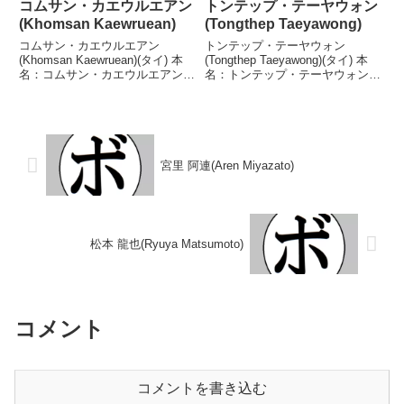
コムサン・カエウルエアン
トンテップ・テーヤウォン
(Khomsan Kaewruean)
(Tongthep Taeyawong)
コムサン・カエウルエアン
トンテップ・テーヤウォン
(Khomsan Kaewruean)(タイ) 本
(Tongthep Taeyawong)(タイ) 本
名：コムサン・カエウルエアン生
名：トンテップ・テーヤウォン生
年月日：2005年6月3日国籍：タ
年月日：2002年11月14日国籍：
イ戦績：11戦6勝(3KO)5敗 【獲
タイ戦績：39戦15勝(10KO)22敗2
得タイトル】なし 【戦歴】
分 【獲得タイトル】タイ国バン
2023/06/17 ○1RTKO ヨ...
タム級王座 【戦歴】201...
宮里 阿連(Aren Miyazato)
松本 龍也(Ryuya Matsumoto)
コメント
コメントを書き込む