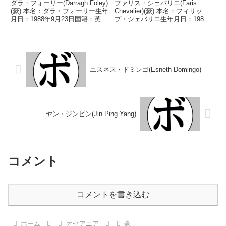
ダラ・フォーリー(Darragh Foley)
ファリス・シェバリエ(Faris
(豪) 本名：ダラ・フォーリー生年
Chevalier)(豪) 本名：フィリッ
月日：1988年9月23日国籍：英戦
プ・シェバリエ生年月日：1986
績：29戦22勝(10KO)6敗1分 【獲
年12月6日国籍：豪戦績：16戦13
得タイトル】豪州-西オーストラ
勝(7KO)3敗 【獲得タイトル】豪-
リア州スーパーライト級王座豪
クイーンズランド州スーパーミド
州-ニューサウスウェール...
ル級王座豪州スーパーミドル級...
エスネス・ドミンゴ(Esneth Domingo)
ヤン・ジンピン(Jin Ping Yang)
コメント
コメントを書き込む
ホーム
オセアニア
豪