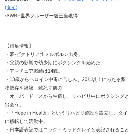
(タイ)
※WBF世界クルーザー級王座獲得
【補足情報】
・豪-ビクトリア州メルボルン出身。
・父親の影響で幼少期にボクシングを始めた。
・アマチュア戦績は14戦。
・13歳からヘロイン中毒に苦しみ、20年以上にわたる薬
物依存を経験。致死寸前の
オーバードースから生還し、リハビリ中にボクシングと
出会う。
・「Hope in Health」というリハビリ施設を設立し、タイ
に移転して活動中。
・日本語表記ではニック・ミッドグレイと表記されること