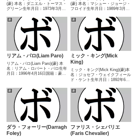
(豪) 本名：ダニエル・トーマス・
(豪) 本名：マシュー・ジョージ・
グリーン生年月日：1973年3月9
フロイド生年月日：1989年3月22
日国籍：豪戦績：41戦36勝
日国籍：豪戦績：17戦15勝
(28KO)5敗 【獲得タイトル】豪州
(10KO)2敗 【獲得タイトル】
豪
豪
クルーザー級王座PABAパンアジ
WBCアジア(ABCO)ライトヘビー
アライトヘビー級暫定王座IBF
級シルバー王座豪州-西オースト
環...
ラ...
リアム・パロ(Liam Paro)
ミック・キング(Mick
King)
リアム・パロ(Liam Paro)(豪) 本
名：リアム・ロバート・パロ生年
ミック・キング(Mick King)(豪)本
月日：1996年4月16日国籍：豪戦
名：ジョセフ・ウェイクフィール
績：29戦28勝(16KO)1敗 【獲得
ド・ケント生年月日：1892年6月
タイトル】豪州スーパーライト級
24日国籍：豪戦績：81戦38勝
王座WBOスーパーライト級ユー
(19KO)26敗13分4無効試合【獲得
豪
豪
ス王座WBOアジアパシフィッ
タイトル】豪-タスマニア州ミド
ク...
ル級王座米-太平洋沿岸ヘビー
級...
ダラ・フォーリー(Darragh
ファリス・シェバリエ
Foley)
(Faris Chevalier)