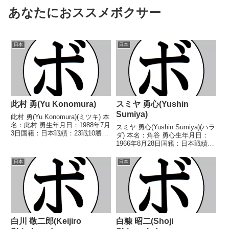
あなたにおススメボクサー
日本
日本
此村 勇(Yu Konomura)
スミヤ 勇心(Yushin
Sumiya)
此村 勇(Yu Konomura)(ミツキ) 本
名：此村 勇生年月日：1988年7月
スミヤ 勇心(Yushin Sumiya)(ハラ
3日国籍：日本戦績：23戦10勝
ダ) 本名：角谷 勇心生年月日：
(4KO)11敗2分 【獲得タイトル】
1966年8月28日国籍：日本戦績：
なし 【戦歴】2013/05/19 △4R
13戦4勝(2KO)8敗1分 【獲得タイ
判定 0-1(37-38、38-38、38-...
トル】なし 【戦歴】■1985年度
日本
日本
西日本ウェルター級新人王予選
1985/06/27 ...
白川 敬二郎(Keijiro
白糠 昭二(Shoji