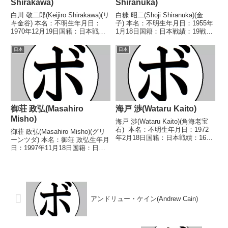
Shirakawa)
Shiranuka)
白川 敬二郎(Keijiro Shirakawa)(リ
白糠 昭二(Shoji Shiranuka)(金
キ金谷) 本名：不明生年月日：
子) 本名：不明生年月日：1955年
1970年12月19日国籍：日本戦
1月18日国籍：日本戦績：19戦9
績：1戦1勝 【獲得タイトル】な
勝(3KO)9敗1分 【獲得タイトル】
し 【戦歴】1970/12/19 ○4R判
なし 【戦歴】1973/07/22 ○4R
日本
日本
定 (採点不明) 帆足 栄(福岡中
判定 (採点不明) 小向 健吉(協
央) 【補足情...
栄)■1...
御荘 政弘(Masahiro
海戸 渉(Wataru Kaito)
Misho)
海戸 渉(Wataru Kaito)(角海老宝
石) 本名：不明生年月日：1972
御荘 政弘(Masahiro Misho)(グリ
年2月18日国籍：日本戦績：16戦
ーンツダ) 本名：御荘 政弘生年月
9勝(4KO)5敗2分 【獲得タイト
日：1997年11月18日国籍：日本
ル】1997年度A級トーナメントバ
戦績：4戦2勝2敗 【獲得タイト
ンタム級優勝 【戦歴】
ル】なし 【戦歴】2023/04/16
1992/09/05 ○3R...
○4R判定 3-0(39-37、39-37、
39-...
アンドリュー・ケイン(Andrew Cain)