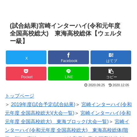
(試合結果)宮崎インターハイ(令和元年度
全国高校総大) 東海高校総体【ウェルタ
ー級】
X
Facebook
はてブ
Pocket
LINE
コピー
2020.09.25
2020.12.05
トップページ
＞
2019年度(試合予定/試合結果)
＞
宮崎インターハイ(令和
元年度 全国高校総大)(大会一覧)
＞
宮崎インターハイ(令和
元年度 全国高校総大) 東海ブロック(大会一覧)
＞
宮崎イ
ンターハイ(令和元年度 全国高校総大) 東海高校総体(階