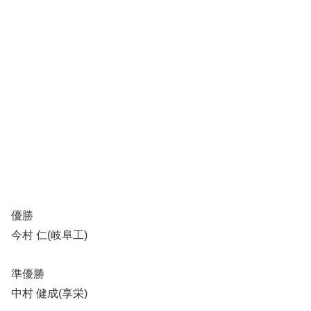
優勝
今村 仁(岐阜工)
準優勝
中村 健成(享栄)