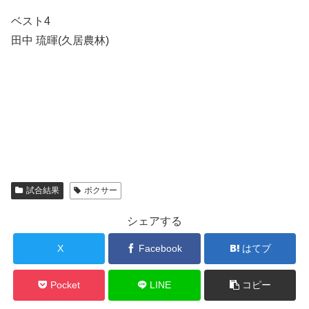
ベスト4
田中 琉暉(久居農林)
試合結果
ボクサー
シェアする
X
Facebook
はてブ
Pocket
LINE
コピー