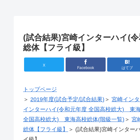
(試合結果)宮崎インターハイ(
総体【フライ級】
X
Facebook
はてブ
トップページ
＞
2019年度(試合予定/試合結果)
＞
宮崎インタ
インターハイ(令和元年度 全国高校総大) 東海
全国高校総大) 東海高校総体(階級一覧)
＞
宮
総体【フライ級】
＞ (試合結果)宮崎インター
イ級】