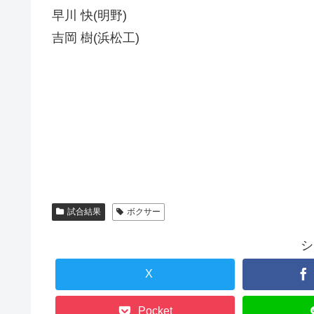
早川 快(明野)
吉岡 樹(浜松工)
試合結果
ボクサー
シ
X
Pocket