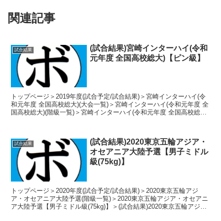
関連記事
(試合結果)宮崎インターハイ(令和
試合結果
元年度 全国高校総大)【ピン級】
トップページ＞2019年度(試合予定/試合結果)＞宮崎インターハイ(令
和元年度 全国高校総大)(大会一覧)＞宮崎インターハイ(令和元年度 全
国高校総大)(階級一覧)＞宮崎インターハイ(令和元年度 全国高校総大)
【ピン級】＞(試合結果)宮崎イ...
(試合結果)2020東京五輪アジア・
試合結果
オセアニア大陸予選【男子ミドル
級(75kg)】
トップページ＞2020年度(試合予定/試合結果)＞2020東京五輪アジ
ア・オセアニア大陸予選(階級一覧)＞2020東京五輪アジア・オセアニ
ア大陸予選【男子ミドル級(75kg)】＞(試合結果)2020東京五輪アジ
ア・オセアニア大陸予選【男子ミ...