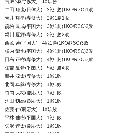
古殿 涼(専修大) 1戦1勝
牛田 翔也(日体大) 2戦1勝(1KO/RSC)1敗
青井 翔星(専修大) 2戦1勝1敗
箭柏 鳳成(平国大) 3戦1勝(1KO/RSC)2敗
親川 夏輝(専修大) 3戦1勝2敗
西邑 蓮(平国大) 4戦1勝(1KO/RSC)3敗
横内 龍也(平国大) 4戦1勝(1KO/RSC)3敗
⽥島 正樹(専修大) 4戦1勝(1KO/RSC)3敗
住吉 夏希(平国大) 5戦1勝4敗
新井 涼太(専修大) 1戦1敗
北岡 卓眞(専修大) 1戦1敗
竹内 大祐(慶応大) 1戦1敗
池田 穂高(慶応大) 1戦1敗
佐藤 仁(慶応大) 1戦1敗
平林 佳樹(平国大) 1戦1敗
矢沢 遼太(慶応大) 1戦1敗