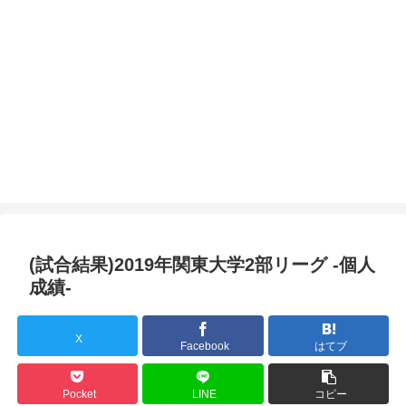
(試合結果)2019年関東大学2部リーグ -個人
成績-
X
Facebook
はてブ
Pocket
LINE
コピー