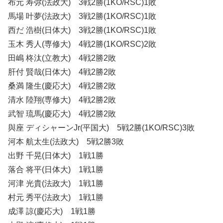
布元 寿弥(法政大) 3戦2勝(1KO/RSC)1敗
馬場 叶夢(法政大) 3戦2勝(1KO/RSC)1敗
西だ 浩樹(日体大) 3戦2勝(1KO/RSC)1敗
玉木 秀人(専修大) 4戦2勝(1KO/RSC)2敗
田嶋 柊汰(立教大) 4戦2勝2敗
肝付 賢哉(日体大) 4戦2勝2敗
桑満 隆生(慶応大) 4戦2勝2敗
清水 陸翔(専修大) 4戦2勝2敗
武智 琉⾺(慶応大) 4戦2勝2敗
與座 ディシャーンJr(平国大) 5戦2勝(1KO/RSC)3敗
河本 航太生(法政大) 5戦2勝3敗
出野 千晃(日体大) 1戦1勝
落合 将平(日体大) 1戦1勝
河津 光貴(法政大) 1戦1勝
村元 秀平(法政大) 1戦1勝
成澤 諒(慶応大) 1戦1勝