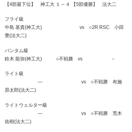
【4部最下位】 神工大 １ – ４ 【5部優勝】 法大二
フライ級
中島 基貴(神工大) vs ○2R RSC 小田
豊(法大二)
バンタム級
鈴木 龍弥(神工大) ○不戦勝 vs －
ライト級
― vs ○不戦勝 布施
昴太郎(法大二)
ライトウェルター級
― vs ○不戦勝 荒木
佑樹(法大二)