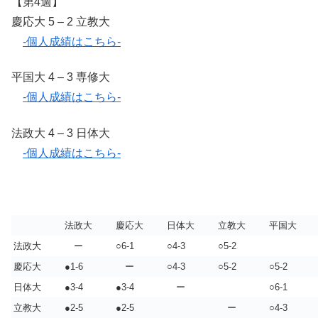
【第4週】
慶応大 5 – 2 立教大
-個人成績はこちら-
平国大 4 – 3 専修大
-個人成績はこちら-
法政大 4 – 3 日体大
-個人成績はこちら-
法政大
慶応大
日体大
立教大
平国大
法政大
ー
○6-1
○4-3
○5-2
慶応大
●1-6
ー
○4-3
○5-2
○5-2
日体大
●3-4
●3-4
ー
○6-1
立教大
●2-5
●2-5
ー
○4-3