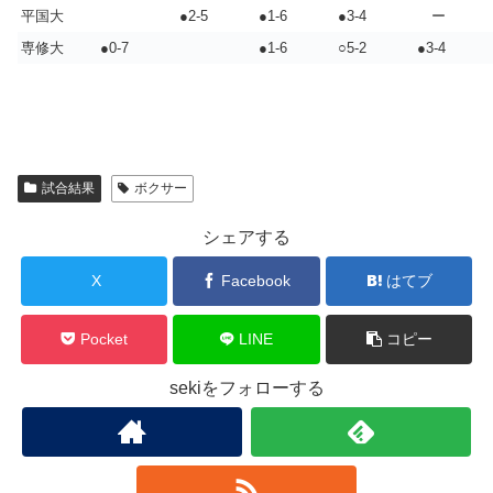
平国大
●2-5
●1-6
●3-4
ー
専修大
●0-7
●1-6
○5-2
●3-4
試合結果
ボクサー
シェアする
X
Facebook
はてブ
Pocket
LINE
コピー
sekiをフォローする