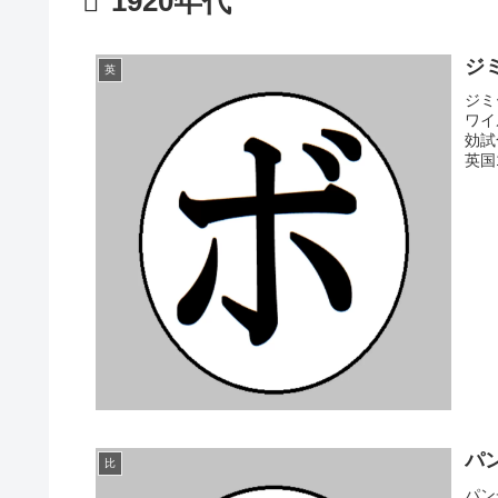
1920年代
ジミ
英
ジミ
ワイ
効試
英国1
パン
比
パン