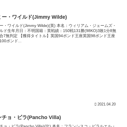
ー・ワイルド(Jimmy Wilde)
ー・ワイルド(Jimmy Wilde)(英) 本名：ウィリアム・ジェームズ・
ルド生年月日：不明国籍：英戦績：150戦131勝(98KO)3敗1分8無
合7無判定 【獲得タイトル】英国94ポンド王座英国98ポンド王座
00ポンド...
2021.04.20
チョ・ビラ(Pancho Villa)
チョ・ビラ(Pancho Villa)(比) 本名：フランシスコ・ビラルエル・