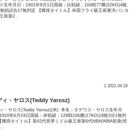
ド生年月日：1901年8月1日国籍：比戦績：104戦77勝(22KO)4敗
2無効試合17無判定 【獲得タイトル】米国フライ級王座東洋バンタ
王座第2...
2021.04.19
ィ・ヤロス(Teddy Yarosz)
ィ・ヤロス(Teddy Yarosz)(米) 本名：タデウス・ヤロス生年月
1910年6月24日国籍：米戦績：128戦106勝(17KO)18敗3分1無判
【獲得タイトル】第42代世界ミドル級王座第6代NBA(WBA前身)世
..