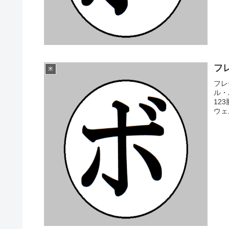
フレ
米
フレ
ル・
12
ウェル