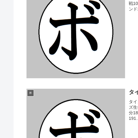
戦1
ンド地
タイ
米
タイ
ズ生
分1
191.