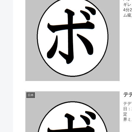
ギレ
4分
ム級
テデ
日本
テデ
日：
定 
界ミ.