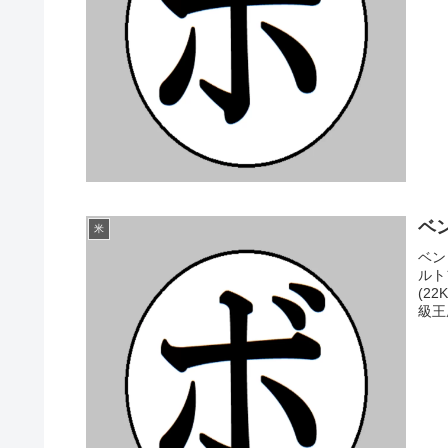
ベン
米
ベン
ルト
(2
級王座