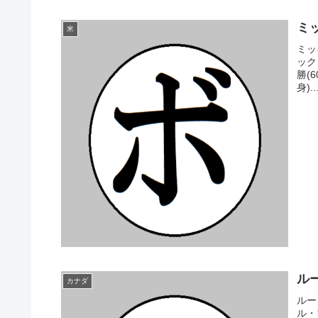
ミッ
米
ミッ
ック
勝(
身)..
ルー
カナダ
ルー
ル・