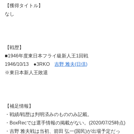
【獲得タイトル】
なし
【戦歴】
■1946年度東日本フライ級新人王1回戦
1946/10/13 ●3RKO
吉野 雅夫(日倶)
※東日本新人王敗退
【補足情報】
・戦績/戦歴は判明済みのもののみ記載。
・BoxRecでは選手情報の掲載がない。(2020/07/25時点)
・吉野 雅夫戦は当初、箭田 弘一(国民)が出場予定だっ