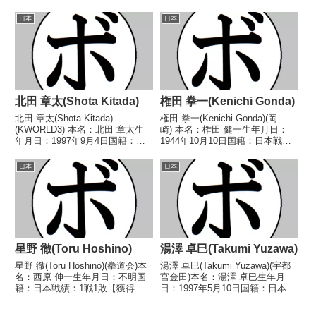
(6KO)5敗3分 【獲得タイトル】
(4KO)4敗1分【獲得タイトル】な
1986年度全日本スーパーバンタ
し【戦歴】1997/06/20 ○4R判定
日本
日本
ム級新人王 【戦歴】
(採点不明) 村田 匡弘(横浜
1985/06/15 △4R判定 (...
光)1997/...
北田 章太(Shota Kitada)
権田 拳一(Kenichi Gonda)
北田 章太(Shota Kitada)
権田 拳一(Kenichi Gonda)(岡
(KWORLD3) 本名：北田 章太生
崎) 本名：権田 健一生年月日：
年月日：1997年9月4日国籍：日
1944年10月10日国籍：日本戦
本戦績：5戦3勝(1KO)2敗 【獲得
績：14戦4勝(1KO)10敗 【獲得タ
タイトル】なし 【戦歴】
イトル】なし 【戦歴】
日本
日本
2021/12/16 ●3RTKO 児島 弘
1967/06/11 ●4R判定 (採点不
斗(黒崎KANAO)20...
明) 山本 正明(疋田)1...
星野 徹(Toru Hoshino)
湯澤 卓巳(Takumi Yuzawa)
星野 徹(Toru Hoshino)(拳道会)本
湯澤 卓巳(Takumi Yuzawa)(宇都
名：西原 伸一生年月日：不明国
宮金田)本名：湯澤 卓巳生年月
籍：日本戦績：1戦1敗【獲得タ
日：1997年5月10日国籍：日本戦
イトル】なし【戦歴】
績：5戦4勝(1KO)1分【獲得タイ
1941/03/31 ●6R判定 (採点不
トル】2019年度全日本ミドル級