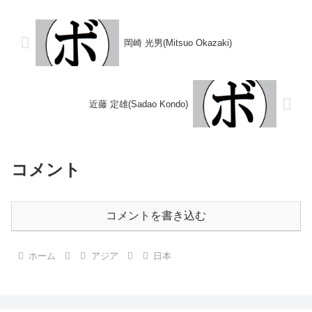
明) 秋山 政司(大東亜)【補足情
新人王【戦歴】2018/12/30
報】・戦前に活躍。戦争による記
△4R判定 1-0(38...
録の消...
岡崎 光男(Mitsuo Okazaki)
近藤 定雄(Sadao Kondo)
コメント
コメントを書き込む
ホーム
アジア
日本