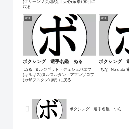
(グリーンツダ)那須川 天心(帝拳) 索引に
戻る
索引
索引
ボクシング 選手名鑑 ぬる
ボクシング 
-ぬる- ヌルジギット・デュシェバエフ
-ちな- No dat
(キルギス)ヌルスルタン・アマンゾロフ
(カザフスタン) 索引に戻る
ボクシング 選手名鑑 つら