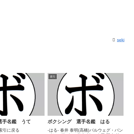
seki
索引
選手名鑑 うて
ボクシング 選手名鑑 はる
a 索引に戻る
-はる- 春井 泰明(高橋)バルウェグ・バン