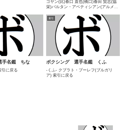
ゴヤン(比)春口 直也(橋口)春田 賢志(協
栄)バルタン・アベティシアン(アルメニ
ア)バルタン・アルトゥニャン(ロシア)ハ
ルナ・セマティレ(ウガンダ)ハルモニ
索引
ト・デラトーレ(比)バレリー・ブルド
フ...
選手名鑑 ちな
ボクシング 選手名鑑 くふ
a 索引に戻る
-くふ- クブラト・プーレフ(ブルガリ
ア) 索引に戻る