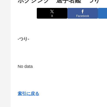
ボクシング 選手名鑑 つり
X
Facebook
-つり-
No data
索引に戻る