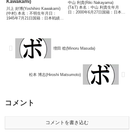
Kawakami)
中山 利貴(Riki Nakayama)
(T&T) 本名：中山 利貴生年月
川上 好博(Yoshihiro Kawakami)
日：2000年6月27日国籍：日本戦
(中村) 本名：不明生年月日：
績：4戦1勝(1KO)3敗 【獲得タイ
1945年7月21日国籍：日本戦績：
トル】なし 【戦歴】
31戦18勝(1KO)9敗4分 【獲得タ
2024/11/25 ●3RTKO 阿南 将
イトル】なし 【戦歴】
汰(ワタナベ)2025/12...
1963/12/25 ○4R判定 (採点不
明) 鈴木 恒夫(興...
増田 稔(Minoru Masuda)
松本 博志(Hiroshi Matsumoto)
コメント
コメントを書き込む