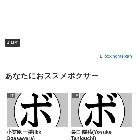
日本
boxingmeikan
あなたにおススメボクサー
日本
日本
小笠原 一揆(Ikki
谷口 陽祐(Yosuke
Ogasawara)
Taniguchi)