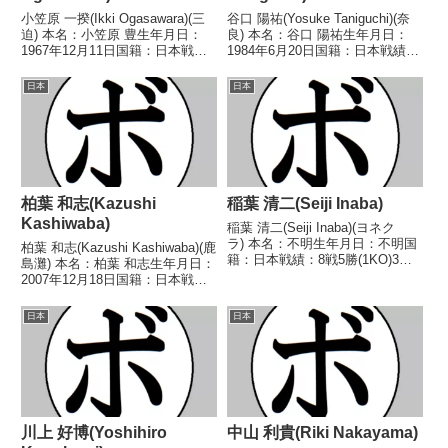
小笠原 一揆(Ikki Ogasawara)(三
谷口 陽祐(Yosuke Taniguchi)(奈
迫) 本名：小笠原 豊生年月日：
良) 本名：谷口 陽祐生年月日：
1967年12月11日国籍：日本戦
1984年6月20日国籍：日本戦績：
績：17戦9勝(5KO)7敗1分 【獲得
14戦7勝(2KO)6敗1分 【獲得タイ
タイトル】なし 【戦歴】
トル】なし 【戦歴】
日本
日本
1986/10/23 ●1RKO 三浦 勝己
2012/10/07 ○4R判定 3-0(40-
(新日本木村)19...
36、40-3...
柏葉 和志(Kazushi
稲葉 清二(Seiji Inaba)
Kashiwaba)
稲葉 清二(Seiji Inaba)(ヨネク
ラ) 本名：不明生年月日：不明国
柏葉 和志(Kazushi Kashiwaba)(鹿
籍：日本戦績：8戦5勝(1KO)3
島灘) 本名：柏葉 和志生年月日：
敗 【獲得タイトル】なし 【戦
2007年12月18日国籍：日本戦
歴】1989/12/05 ●1RKO 山西
績：2戦1勝1敗 【獲得タイトル】
一郎(竜拳)1990/03/06 ○4R判定
なし 【戦歴】2025/05/22
日本
日本
(採点不明...
●4RTKO 齊藤 大樹(マイテ
ィ)2025/12...
川上 好博(Yoshihiro
中山 利貴(Riki Nakayama)