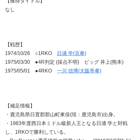
【獲得タイトル】
なし
【戦歴】
1974/10/26 ○1RKO
日浦 学(京拳)
1975/03/30 ●4R判定 (採点不明) ビッグ 井上(熊本)
1975/05/01 ●4RKO
一川 信博(大阪帝拳)
【補足情報】
・鹿児島県日置郡郡山町東俣(現：鹿児島市)出身。
・1983年度西日本ミドル級新人王となる日浦 学と対戦
し、1RKOで勝利している。