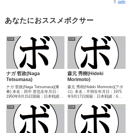
seki
あなたにおススメボクサー
日本
日本
ナガ 哲政(Naga
森元 秀樹(Hideki
Tetsumasa)
Morimoto)
ナガ 哲政(Naga Tetsumasa)(東
森元 秀樹(Hideki Morimoto)(アポ
拳) 本名：田中 哲也生年月日：
ロ) 本名：不明生年月日：1975
1950年8月15日国籍：日本戦績：
年9月17日国籍：日本戦績：6戦2
26戦17勝(9KO)8敗1分 【獲得タ
勝(1KO)2敗2分 【獲得タイト
イトル】1972年度全日本フライ
ル】なし 【戦歴】1994/09/28
日本
日本
級新人王 【戦歴】1969/10/22
△4R判定 (採点不明) 柄本 和弘
○2RKO 田...
(伊丹...