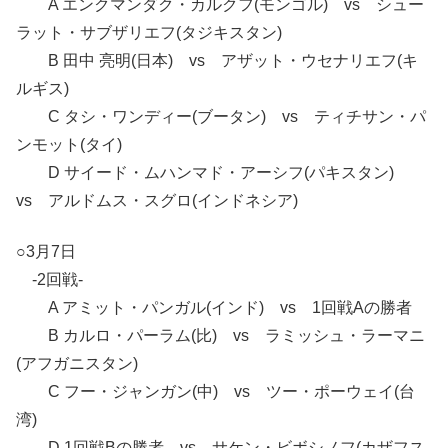
A エンクマンダク・カルクフ(モンゴル) vs シュー
ラット・サブザリエフ(タジキスタン)
B 田中 亮明(日本) vs アザット・ウセナリエフ(キ
ルギス)
C タシ・ワンディー(ブータン) vs ティチサン・パ
ンモット(タイ)
D サイード・ムハンマド・アーシフ(パキスタン)
vs アルドムス・スグロ(インドネシア)
○3月7日
-2回戦-
A アミット・パンガル(インド) vs 1回戦Aの勝者
B カルロ・パーラム(比) vs ラミッシュ・ラーマニ
(アフガニスタン)
C フー・ジャンガン(中) vs ツー・ポーウェイ(台
湾)
D 1回戦Bの勝者 vs サケン・ビボシノフ(カザフス