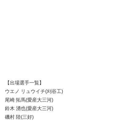
【出場選手一覧】
ウエノ リュウイチ(刈谷工)
尾崎 拓馬(愛産大三河)
鈴木 湧也(愛産大三河)
磯村 陸(三好)