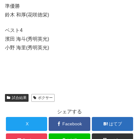
準優勝
鈴木 和厚(花咲徳栄)
ベスト4
濱田 海斗(秀明英光)
小野 海里(秀明英光)
試合結果
ボクサー
シェアする
X
Facebook
はてブ