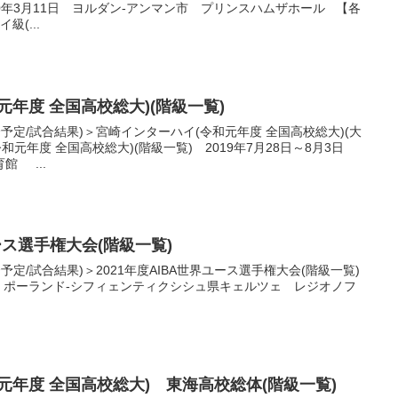
2020年3月11日 ヨルダン-アンマン市 プリンスハムザホール 【各
級(...
元年度 全国高校総大)(階級一覧)
合予定/試合結果)＞宮崎インターハイ(令和元年度 全国高校総大)(大
和元年度 全国高校総大)(階級一覧) 2019年7月28日～8月3日
館 ...
ユース選手権大会(階級一覧)
予定/試合結果)＞2021年度AIBA世界ユース選手権大会(階級一覧)
/04/24 ポーランド-シフィェンティクシシュ県キェルツェ レジオノフ
元年度 全国高校総大) 東海高校総体(階級一覧)