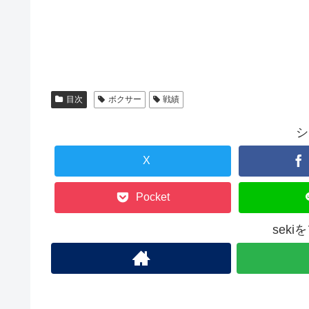
目次
ボクサー
戦績
シ
X
Pocket
sek