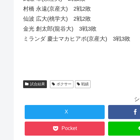
村橋 永遠(京産大) 2戦2敗
仙波 広大(桃学大) 2戦2敗
金光 創太郎(龍谷大) 3戦3敗
ミランダ 慶士マカヒアポ(京産大) 3戦3敗
試合結果
ボクサー
戦績
シ
X
Pocket