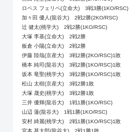
ロペス フェリペ(立命大) 3戦3勝(1KO/RSC)
加々田 優人(龍谷大) 2戦2勝(2KO/RSC)
辻 健太(桃学大) 2戦2勝(1KO/RSC)
大塚 李基(立命大) 2戦2勝
板倉 小陽(立命大) 2戦2勝
伊藤 陸哉(京産大) 3戦2勝(2KO/RSC)1敗
橋本 純司(龍谷大) 3戦2勝(1KO/RSC)1敗
坂本 竜聖(桃学大) 3戦2勝(1KO/RSC)1敗
松山 太樹(京産大) 3戦2勝1敗
大塚 晟史(桃学大) 3戦2勝1敗
三井 優輝(龍谷大) 1戦1勝(1KO/RSC)
山辺 蓮(龍谷大) 1戦1勝(1KO/RSC)
安村 綺麗(桃学大) 2戦1勝(1KO/RSC)1敗
宮本 甚太郎(龍谷大) 2戦1勝1敗