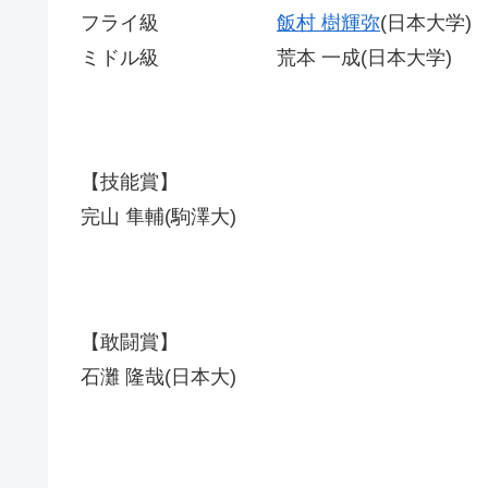
フライ級
飯村 樹輝弥
(日本大学)
ミドル級 荒本 一成(日本大学)
【技能賞】
完山 隼輔(駒澤大)
【敢闘賞】
石灘 隆哉(日本大)