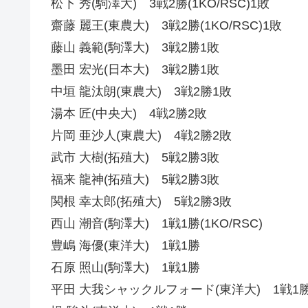
松下 秀(駒澤大) 3戦2勝(1KO/RSC)1敗
齋藤 麗王(東農大) 3戦2勝(1KO/RSC)1敗
藤山 義範(駒澤大) 3戦2勝1敗
墨田 宏光(日本大) 3戦2勝1敗
中垣 龍汰朗(東農大) 3戦2勝1敗
湯本 匠(中央大) 4戦2勝2敗
片岡 亜沙人(東農大) 4戦2勝2敗
武市 大樹(拓殖大) 5戦2勝3敗
福来 龍神(拓殖大) 5戦2勝3敗
関根 幸太郎(拓殖大) 5戦2勝3敗
西山 潮音(駒澤大) 1戦1勝(1KO/RSC)
豊嶋 海優(東洋大) 1戦1勝
石原 照山(駒澤大) 1戦1勝
平田 大我シャックルフォード(東洋大) 1戦1