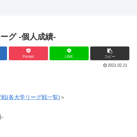
ーグ -個人成績-
Pocket
LINE
コピー
2021.02.21
定戦(各大学リーグ戦一覧)
＞
-