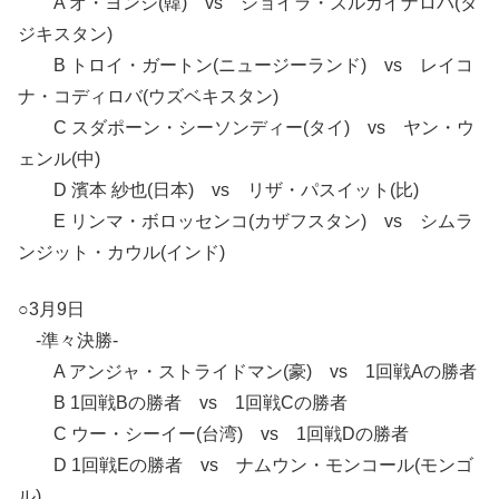
A オ・ヨンジ(韓) vs ショイラ・ズルカイナロバ(タ
ジキスタン)
B トロイ・ガートン(ニュージーランド) vs レイコ
ナ・コディロバ(ウズベキスタン)
C スダポーン・シーソンディー(タイ) vs ヤン・ウ
ェンル(中)
D 濱本 紗也(日本) vs リザ・パスイット(比)
E リンマ・ボロッセンコ(カザフスタン) vs シムラ
ンジット・カウル(インド)
○3月9日
-準々決勝-
A アンジャ・ストライドマン(豪) vs 1回戦Aの勝者
B 1回戦Bの勝者 vs 1回戦Cの勝者
C ウー・シーイー(台湾) vs 1回戦Dの勝者
D 1回戦Eの勝者 vs ナムウン・モンコール(モンゴ
ル)