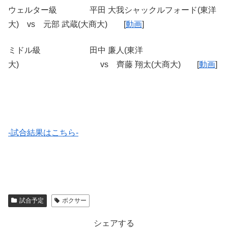
ウェルター級 平田 大我シャックルフォード(東洋
大) vs 元部 武蔵(大商大) [
動画
]
ミドル級 田中 廉人(東洋
大) vs 齊藤 翔太(大商大) [
動画
]
-試合結果はこちら-
試合予定
ボクサー
シェアする