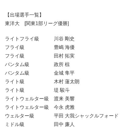
【出場選手一覧】
東洋大 [関東1部リーグ優勝]
ライトフライ級 川谷 剛史
フライ級 豊嶋 海優
フライ級 田村 拓実
バンタム級 政所 椋
バンタム級 金城 隼平
ライト級 木村 蓮太朗
ライト級 堤 駿斗
ライトウェルター級 渡来 美響
ライトウェルター級 今永 虎雅
ウェルター級 平田 大我シャックルフォード
ミドル級 田中 廉人