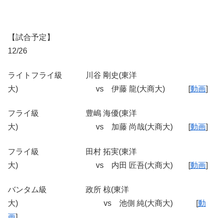
【試合予定】
12/26
ライトフライ級 川谷 剛史(東洋
大) vs 伊藤 龍(大商大) [
動画
]
フライ級 豊嶋 海優(東洋
大) vs 加藤 尚哉(大商大) [
動画
]
フライ級 田村 拓実(東洋
大) vs 内田 匠吾(大商大) [
動画
]
バンタム級 政所 椋(東洋
大) vs 池側 純(大商大) [
動
画
]