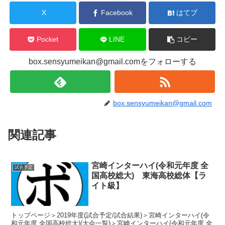
X
Facebook
はてブ
Pocket
LINE
コピー
box.sensyumeikan@gmail.comをフォローする
box.sensyumeikan@gmail.com
関連記事
宮崎インターハイ(令和元年度 全
試合予定
国高校総大) 東海高校総体【ラ
イト級】
トップページ＞2019年度(試合予定/試合結果)＞宮崎インターハイ(令
和元年度 全国高校総大)(大会一覧)＞宮崎インターハイ(令和元年度 全