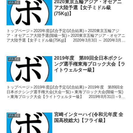
2020東京五輪アジア・オセアニ
試合予定
ア大陸予選【女子ミドル級
(75Kg)】
トップページ＞2020年度(試合予定/試合結果)＞2020東京五輪アジ
ア・オセアニア大陸予選(階級一覧)＞2020東京五輪アジア・オセアニ
ア大陸予選【女子ミドル級(75Kg)】 2020年3月3日 ～ 2020年3月11
日 ヨルダン-アン...
2019年度 第89回全日本ボクシ
試合予定
ング選手権東海ブロック大会【ラ
イトウェルター級】
トップページ＞2019年度(試合予定/試合結果)＞2019年度 第89回全
日本ボクシング選手権大会(大会一覧)＞東海ブロック大会(階級一覧)
＞東海ブロック大会【ライトウェルター級】 2019年8月31日～9月
1日 岐阜県岐阜市 岐阜工業高...
宮崎インターハイ(令和元年度 全
試合予定
国高校総大)【フライ級】