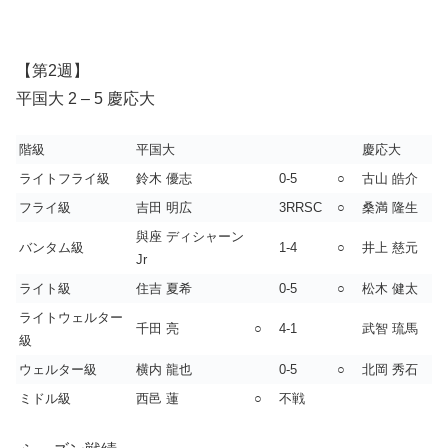
【第2週】
平国大 2 – 5 慶応大
階級
平国大
慶応大
ライトフライ級
鈴木 優志
0-5
○
古山 皓介
フライ級
吉田 明広
3RRSC
○
桑満 隆生
與座 ディシャーン
バンタム級
1-4
○
井上 慈元
Jr
ライト級
住吉 夏希
0-5
○
松木 健太
ライトウェルター
千田 亮
○
4-1
武智 琉馬
級
ウェルター級
横内 龍也
0-5
○
北岡 秀石
ミドル級
西邑 蓮
○
不戦