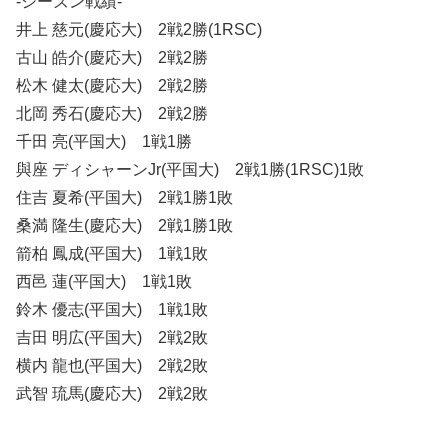
-シーズン戦績-
井上 慈元(慶応大) 2戦2勝(1RSC)
古山 皓介(慶応大) 2戦2勝
松木 健太(慶応大) 2戦2勝
北岡 秀石(慶応大) 2戦2勝
千田 亮(平国大) 1戦1勝
與座 ディシャーンJr(平国大) 2戦1勝(1RSC)1敗
住吉 夏希(平国大) 2戦1勝1敗
桑満 隆生(慶応大) 2戦1勝1敗
箭柏 鳳成(平国大) 1戦1敗
西邑 蓮(平国大) 1戦1敗
鈴木 優志(平国大) 1戦1敗
吉田 明広(平国大) 2戦2敗
横内 龍也(平国大) 2戦2敗
武智 琉馬(慶応大) 2戦2敗